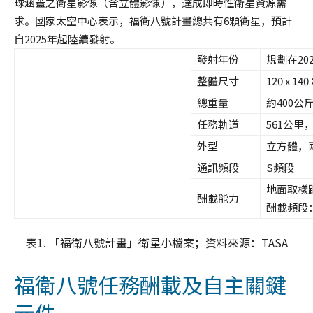
球涵蓋之衛星影像（含立體影像），達成即時性衛星資源需
求。國家太空中心表示，福衛八號計畫總共有6顆衛星，預計
自2025年起陸續發射。
發射年份
規劃在20
整體尺寸
120 x 14
總重量
約400公
任務軌道
561公里
外型
立方體，
通訊頻段
S頻段
地面取樣距離
酬載能力
酬載頻段：
表1. 「福衛八號計畫」衛星小檔案；資料來源：TASA
福衛八號任務酬載及自主關鍵
元件