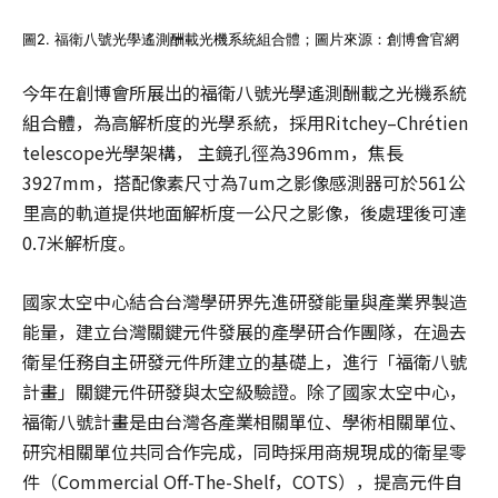
圖2. 福衛八號光學遙測酬載光機系統組合體；圖片來源：創博會官網
今年在創博會所展出的福衛八號光學遙測酬載之光機系統
組合體，為高解析度的光學系統，採用Ritchey–Chrétien
telescope光學架構， 主鏡孔徑為396mm，焦長
3927mm，搭配像素尺寸為7um之影像感測器可於561公
里高的軌道提供地面解析度一公尺之影像，後處理後可達
0.7米解析度。
國家太空中心結合台灣學研界先進研發能量與產業界製造
能量，建立台灣關鍵元件發展的產學研合作團隊，在過去
衛星任務自主研發元件所建立的基礎上，進行「福衛八號
計畫」關鍵元件研發與太空級驗證。除了國家太空中心，
福衛八號計畫是由台灣各產業相關單位、學術相關單位、
研究相關單位共同合作完成，同時採用商規現成的衛星零
件（Commercial Off-The-Shelf，COTS），提高元件自