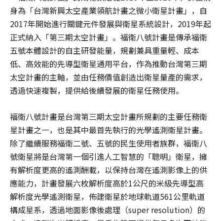
身為「台灣新興太空產業領航計畫之微小衛星計畫」，自
2017年開始進行關鍵元件發展與衛星系統設計，2019年起
正式納入「第三期太空計畫」。福衛八號計畫是傳承福衛
五號本體設計的自主研發能量，規劃兼具重量輕、成本
低、高效能的先導型衛星通用平台，作為推動台灣第三期
太空計畫的主軸，並由任務價值創造出衛星量產的需求，
透過快速複製，提供給後續發展的衛星任務使用。
福衛八號計畫是台灣第三期太空計畫所規劃的主要任務衛
星計畫之一，也是其中最首先執行的光學遙測衛星計畫。
除了繼續服務福衛二號、五號的民生使用者族群，福衛八
號衛星將是台灣第一個引進人工智慧的「聰明」衛星，擁
有解析度更高的遙測酬載，以保持台灣在遙測影像上的供
應能力，計畫發展六枚解析度高於1公尺的米級先導型高
解析度光學遙測衛星，佈建衛星於地球軌道561公里軌道
構成星系，透過地面影像後處理（super resolution）的