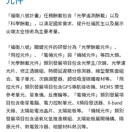
「福衛八號計畫」任務酬載包含「光學遙測酬載」以及
「科學酬載」，以滿足國家需求、提升社福民生以及展示
尖端太空技術為主要考量。
「福衛八號」關鍵元件的研發分為「光學酬載元件」、
「飛控元件」、「電機元件」與「機械元件」等四大類。
「光學酬載元件」類別發展項目包含光學主/次鏡、光學濾
光片、修正透鏡組、時間延遲積分感測器、線型聚焦面組
合、電子單元、次鏡調整器、超低吸溼碳纖複材等。「飛
控元件」類別發展項目包含GPS導航接收機、MEMS 慣性
參考單元、星象儀、反應輪等。「電機元件」類別發展項
目包含衛星電腦、電力控制單元、X頻段發送器、X-band
天線、太陽能電池晶片、太陽能板等。「機械元件」類別
發展項目包含過氧化氫推進模組、太陽能板展開機構、隔
振元件、熱電致冷器、相變材料熱沉等。