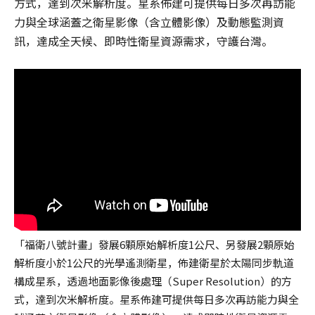
方式，達到次米解析度。星系佈建可提供每日多次再訪能
力與全球涵蓋之衛星影像（含立體影像）及動態監測資
訊，達成全天候、即時性衛星資源需求，守護台灣。
「福衛八號計畫」發展6顆原始解析度1公尺、另發展2顆原始
解析度小於1公尺的光學遙測衛星，佈建衛星於太陽同步軌道
構成星系，透過地面影像後處理（Super Resolution）的方
式，達到次米解析度。星系佈建可提供每日多次再訪能力與全