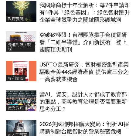
我國綠商標十年全解析：每7件申請即
有1件具「綠色基因」：綠色智財躍升
政府要聞
企業全球競爭力之關鍵隱形護城河
突破矽極限！台灣團隊攜手台積電研
發「二維半導體」介面新技術 登上
先進封裝 / 製
程
國際頂尖期刊
USPTO 最新研究：智財權密集型產業
驅動全美44%經濟產值 提供逾三分之
專利要聞
一高薪就業機會
當AI、資安、設計人才都成了教育部
的重點，高等教育治理是否需要重新
產業政府
思考分工？
2026美國聯邦採購大變局：剖析 AI採
購新制對台廠智財的營業秘密危機
AI人工智慧