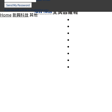
A password will be e-mailed to you.
Home
新興科技
其他
要聞
產業
創新創業
新興科技
專家觀點
法規動態
系列專題
關於我們
歷期北美智權報
加入會員/會員管理
繁
简
EN
JP