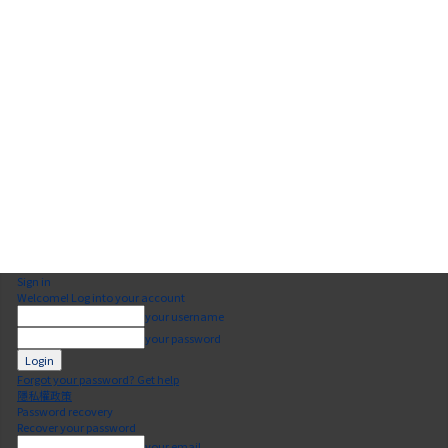
Sign in
Welcome! Log into your account
your username
your password
Forgot your password? Get help
隱私權政策
Password recovery
Recover your password
your email