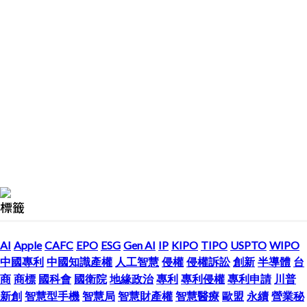
標籤
AI
Apple
CAFC
EPO
ESG
Gen AI
IP
KIPO
TIPO
USPTO
WIPO
中國專利
中國知識產權
人工智慧
侵權
侵權訴訟
創新
半導體
台
商
商標
國科會
國衛院
地緣政治
專利
專利侵權
專利申請
川普
新創
智慧型手機
智慧局
智慧財產權
智慧醫療
歐盟
永續
營業秘