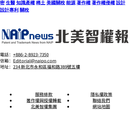
密
生醫
知識產權
稀土
美國關稅
能源
著作權
著作權侵權
設計
設計專利
關稅
電話：
+886-2-8923-7350
信箱：
Editorial@naipo.com
地址：
234 新北市永和區福和路389號五樓
服務條款
隱私權政策
著作權與授權轉載
聯絡我們
北美智權集團
網站地圖
本電子報所登載之文章皆受著作權保護，未經本公司授權， 請勿轉載！© 北美智權股份有限
公司 & 北美聯合專利商標事務所 版權所有