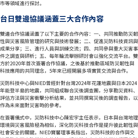
市等領域進行探討。
台日雙邊協議涵蓋三大合作內容
雙邊合作協議涵蓋了以下主要的合作內容：一、共同推動防災韌
性與災害風險管理的研究與技術發展；二、促進災防科技資訊與
成果分享；三、進行人員與訓練交流；四、共同參與重大災害事
件之調查與研析；五、每年輪流舉辦研討會以強化交流平台。雙
方於2020年首次簽署合作協議，之後基於推動區域防災韌性與
科技應用的共同理念，5年來已經開展多項實質交流與合作。
災防科技中心與NIED曾經針對台灣2024年花蓮地震與日本2024
年能登半島的地震，共同組成聯合災後調查團，分享勘災資料、
評估方法與災害衝擊分析結果，並共同撰寫災後的調查報告，以
作為未來面對災害時的參考。
在簽署儀式中，災防科技中心陳宏宇主任表示，日本與台灣地理
環境與災害風險極為相似，深化防災科技合作是提升彼此韌性與
社會安全的關鍵。NIED寶馨理事長指出，災防科技的合作與交