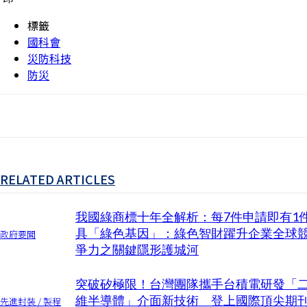
標籤
國科會
災防科技
防災
RELATED ARTICLES
我國綠商標十年全解析：每7件申請即有1
具「綠色基因」：綠色智財躍升企業全球
政府要聞
爭力之關鍵隱形護城河
突破矽極限！台灣團隊攜手台積電研發「
維半導體」介面新技術 登上國際頂尖期
先進封裝 / 製程