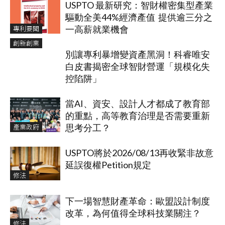
USPTO 最新研究：智財權密集型產業
驅動全美44%經濟產值 提供逾三分之
專利要聞
一高薪就業機會
創新創業
別讓專利暴增變資產黑洞！科睿唯安
白皮書揭密全球智財營運「規模化失
控陷阱」
當AI、資安、設計人才都成了教育部
的重點，高等教育治理是否需要重新
產業政府
思考分工？
USPTO將於2026/08/13再收緊非故意
延誤復權Petition規定
修法
下一場智慧財產革命：歐盟設計制度
改革，為何值得全球科技業關注？
修法