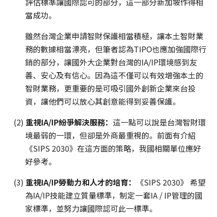
評估標準讓國際認可的部分，這一部分新加坡作得相
當成功。
雖然台灣企業申請智財保護相當積極，讓本土智財業
務的數據相當漂亮，但筆者認為TIPO也應加強國際行
銷的部分，讓國外大企業對台灣的IA/IP環境感到友
善、安心及有信心。因為這不僅可以有效增強本土的
智財業務，更重要的是可吸引國外創新企業來台投
資，讓他們可以放心其創意能得到妥善保護。
(2)
重視
IA/IP
紛爭解決服務：
這一點可以說是台灣智財環
境最弱的一環，但卻是外商最重視的。前面有介紹
《SIPS 2030》在這方面的策略，我國相關單位應好
好參考。
(3)
重視IA/IP勞動力和人才的培育：
《SIPS 2030》 希望
為IA/IP技能建立質量標準，制定一套IA / IP管理的國
家標準，並努力讓國際認可此一標準。