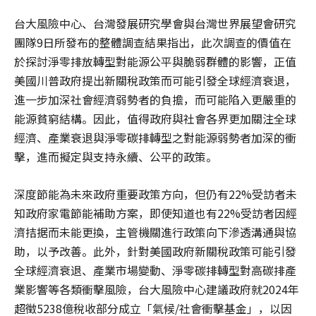
台大風險中心、台灣發展研究學會與台灣世界展望會研究
團隊9日所發布的整體調查結果指出，此次調查的價值在
於探討淨零排放轉型對能源公平與脆弱群體的影響，正值
美國川普政府提出新關稅政策而可能引發全球經濟衰退，
進一步加深社會經濟弱勢者的負擔，而可能陷入更嚴重的
能源貧窮結構。因此，值得政府與社會各界更加關注全球
經濟、產業衰退與淨零碳排轉型之對能源弱勢者加深的衝
擊，進而擬定與支持永續、公平的政策。
深度節能為未來政府重要政策方向，但仍有22%受訪者未
知政府家電節能補助方案，即使知道也有22%受訪者因經
濟拮据而未能更換，主管機關進行政策向下滲透溝通與協
助，以予改善。此外，針對美國政府新關稅政策可能引發
全球經濟衰退、產業市場變動、淨零碳排轉型對高碳排產
業影響等各類衝擊風險，台大風險中心建議政府就2024年
超徵5238億稅收部分成立「氣候/社會衝擊基金」，以因