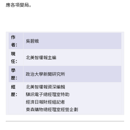
應各項變局。
作
吳碧娥
者：
現
北美智權報主編
任：
學
政治大學新聞研究所
歷：
經
北美智權報資深編輯
歷：
驊訊電子總經理室特助
經濟日報財經組記者
東森購物總經理室經營企劃