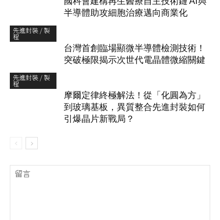
國科會建構再生醫療自主技術鏈 AI與
半導體助攻細胞治療邁向商業化
先進封裝 / 製
程
台灣首創臨場顯微半導體檢測技術！
突破極限揭示次世代電晶體微縮關鍵
先進封裝 / 製
程
摩爾定律終極解法！從「化圓為方」
到玻璃基板，異質整合先進封裝如何
引爆晶片新戰局？