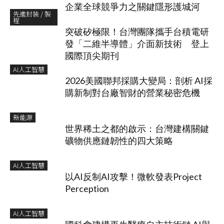
企業全球競爭力之關鍵隱形護城河
先進封裝 / 製
程
突破矽極限！台灣團隊攜手台積電研
發「二維半導體」介面新技術 登上
國際頂尖期刊
AI人工智慧
2026美國聯邦採購大變局：剖析 AI採
購新制對台廠智財的營業秘密危機
新能源
世界稀土之都的啟示：台灣建構關鍵
礦物供應鏈韌性的四大策略
AI人工智慧
以AI反制AI攻擊！微軟發表Project
Perception
AI人工智慧