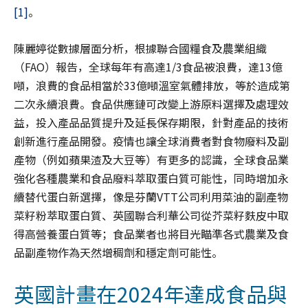
[1]
。
陳麗婷從數據層面分析，根據聯合國糧食及農業組織
（FAO）報告，全球每年有高達1/3食品被浪費，達13億
噸，浪費的食品相當於33億噸溫室氣體排放，等於造成第
二次永續浪費。食品供應鏈可改變上游原料選擇及處理效
益，投入產品品質提升及延長保存期限，針對產品的技術
創新進行產品開發。疫情也讓全球消費者對食物廢料及副
產物（例如蘋果渣及大豆等）有更多的認識，全球食品業
強化各種農業和食品廢料萃取蛋白質可能性，同時增加永
續替代蛋白新選擇，像是芬蘭VTT公司利用菜油的副產物
菜籽粉萃取蛋白質、英國聯合利華公司從芥菜籽麩皮中取
得高營養蛋白質等；食品業者也將目光瞄準各式農業及食
品副產物作為天然增稠劑和穩定劑可能性。
英國計畫在2024年達成食品與