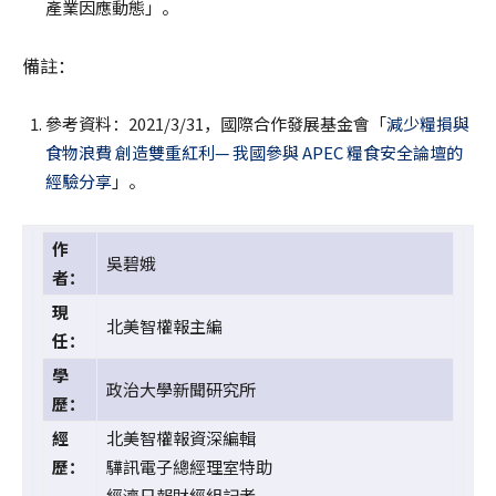
產業因應動態」。
備註：
參考資料：2021/3/31，國際合作發展基金會「
減少糧損與
食物浪費 創造雙重紅利— 我國參與 APEC 糧食安全論壇的
經驗分享
」。
作
吳碧娥
者：
現
北美智權報主編
任：
學
政治大學新聞研究所
歷：
經
北美智權報資深編輯
歷：
驊訊電子總經理室特助
經濟日報財經組記者