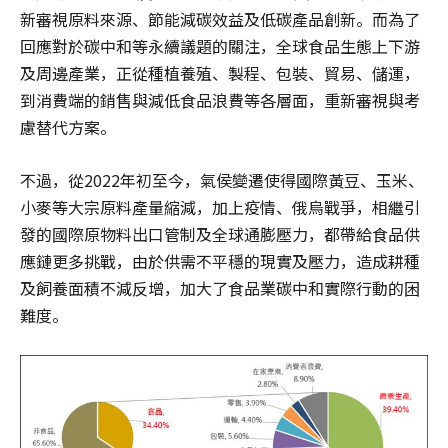
新審視原料來源、節能減碳效益及低碳產品創新。而為了
回應對於碳中和等永續議題的關注，全球食品生態上下游
及周邊產業，正從種植養殖、製程、包裝、貿易、儲運，
到消費端的銷售與減低食品浪費等各層面，重新審視與考
慮替代方案。
不過，從2022年初至今，氣侯變遷使得國際黃豆、玉米、
小麥等大宗原料產量縮減，加上疫情、俄烏戰爭，相繼引
發的國際原物料出口管制及全球通膨壓力，都帶給食品供
應鏈更多挑戰，由於供需不平穩的現實及壓力，造成耕種
及飼養面積不減反增，加大了食品業碳中和實際行動的困
難度。