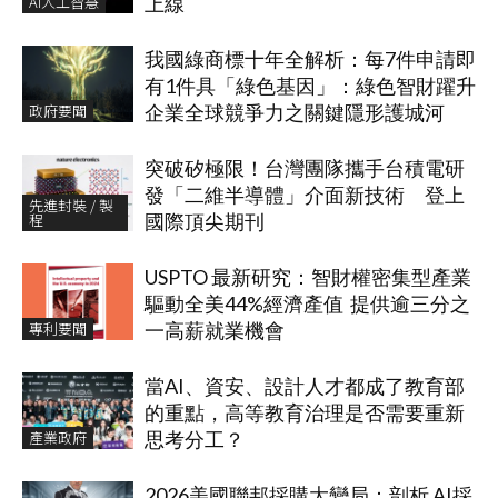
AI人工智慧
上線
我國綠商標十年全解析：每7件申請即
有1件具「綠色基因」：綠色智財躍升
政府要聞
企業全球競爭力之關鍵隱形護城河
突破矽極限！台灣團隊攜手台積電研
發「二維半導體」介面新技術 登上
先進封裝 / 製
程
國際頂尖期刊
USPTO 最新研究：智財權密集型產業
驅動全美44%經濟產值 提供逾三分之
專利要聞
一高薪就業機會
當AI、資安、設計人才都成了教育部
的重點，高等教育治理是否需要重新
產業政府
思考分工？
2026美國聯邦採購大變局：剖析 AI採