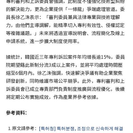
專利審判和上訴委員會
強調，此制度不僅強化技術型糾紛
的解決能力，更為企業提供「一條龍」爭端處理管道。委
員長徐乙洙表示：「審判委員兼具法律專業與技術理解
力，由他們主導調解，能精準切入專利有效性、侵權認定
等複雜議題。」未來將透過宣導說明會、流程簡化及線上
申請系統，進一步擴大制度使用率。
據統計，韓國近三年專利訴訟案件年均增長逾15%，委員
院期望藉此新制分流3成以上案件，並將平均處理時間壓
縮至6個月內。徐乙洙強調，快速解決爭議有助企業聚焦
研發創新，同時維護市場公平競爭。此外，
專利審判和上
訴委員會
已成立專責部門負責制度推廣與流程優化，後續
將定期公布實施成效，作為產業界參考依據。
參考資料：
原文請參考：
[특허청] 특허분쟁, 조정으로 신속하게 해결