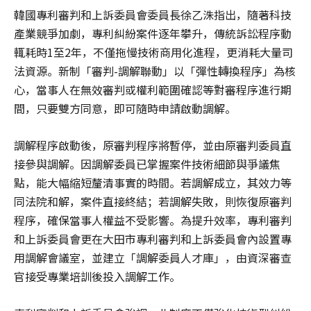
韓國
專利審判和上訴委員會委員長
徐乙洙指出，隨著科技
產業競爭加劇，專利糾紛案件逐年攀升，傳統訴訟程序動
輒耗時1至2年，不僅拖慢技術商用化進程，更消耗大量司
法資源。新制「審判-調解聯動」以「彈性轉換程序」為核
心，當事人在無效審判或權利範圍確認等對審程序進行期
間，只要雙方同意，即可隨時申請啟動調解。
調解程序啟動後，原審判程序將暫停，並由原審判委員直
接參與調解。因調解委員已掌握案件技術細節與爭議焦
點，能大幅縮短釐清事實的時間。若調解成立，其效力等
同法院和解，案件直接終結；若調解失敗，則恢復原審判
程序，確保當事人權益不受影響。為提升效率，
專利審判
和上訴委員會
更在大田市
專利審判和上訴委員會
內設置專
用調解會議室，並建立「調解委員人才庫」，由資深審查
官接受專業培訓後投入調解工作。