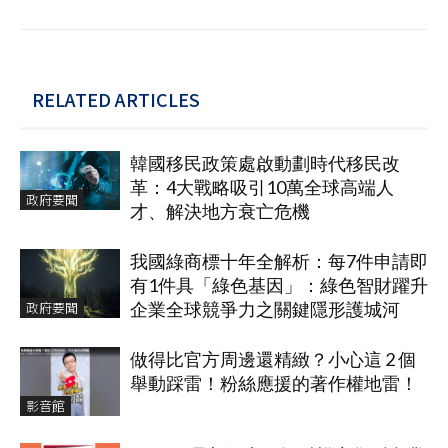
RELATED ARTICLES
韓國移民政策處啟動劃時代移民改
革：4大戰略吸引10萬全球高端人
政府要聞
才、解決地方衰亡危機
我國綠商標十年全解析：每7件申請即
有1件具「綠色基因」：綠色智財躍升
政府要聞
企業全球競爭力之關鍵隱形護城河
做得比官方周邊還精緻？小心這 2 個
舉動踩雷！粉絲應援的著作權地雷！
影音館