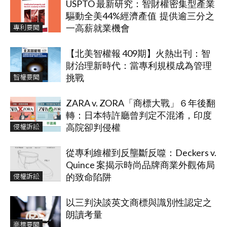
USPTO 最新研究：智財權密集型產業
驅動全美44%經濟產值 提供逾三分之
專利要聞
一高薪就業機會
【北美智權報 409期】火熱出刊：智
財治理新時代：當專利規模成為管理
智權要聞
挑戰
ZARA v. ZORA「商標大戰」６年後翻
轉：日本特許廳曾判定不混淆，印度
侵權訴訟
高院卻判侵權
從專利維權到反壟斷反噬：Deckers v.
Quince 案揭示時尚品牌商業外觀佈局
侵權訴訟
的致命陷阱
以三判決談英文商標與識別性認定之
朗讀考量
商標要聞