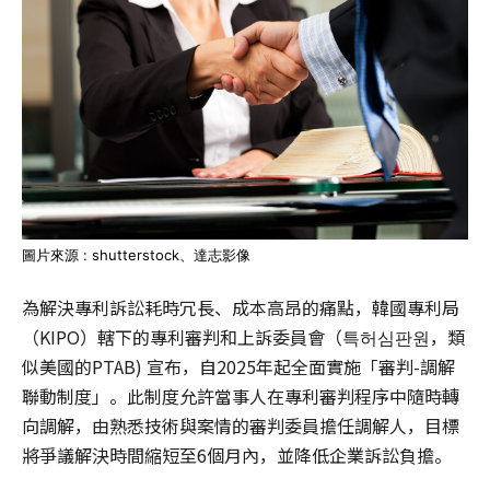
圖片來源 : shutterstock、達志影像
為解決專利訴訟耗時冗長、成本高昂的痛點，韓國專利局
（KIPO）轄下的
專利審判和上訴委員會
（특허심판원，類
似美國的PTAB) 宣布，自2025年起全面實施「審判-調解
聯動制度」。此制度允許當事人在專利審判程序中隨時轉
向調解，由熟悉技術與案情的審判委員擔任調解人，目標
將爭議解決時間縮短至6個月內，並降低企業訴訟負擔。