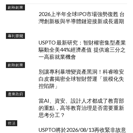
創新創業
2026上半年全球IPO市場強勢復甦 台
灣創新板與半導體鏈迎接新成長週期
專利要聞
USPTO 最新研究：智財權密集型產業
驅動全美44%經濟產值 提供逾三分之
一高薪就業機會
創新創業
別讓專利暴增變資產黑洞！科睿唯安
白皮書揭密全球智財營運「規模化失
控陷阱」
產業政府
當AI、資安、設計人才都成了教育部
的重點，高等教育治理是否需要重新
思考分工？
修法
USPTO將於2026/08/13再收緊非故意