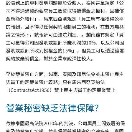
於職務上的專利發明均歸屬於受僱人，泰國甚至規定「公
司不得通過契約要求員工放棄取得補償金之權利，且補償
金應額外給付」，馬來西亞則規定「員工應有權獲得公平
的報酬，且不得以任何契約限制員工的權利，在雙方無共
識之情形下，該報酬可由法院判定」。越南雖有規定「員
工可獲得公司因發明或設計所賺利潤的10%，以及公司因
發明或設計所收到授權金的15%」，但員工可以透過簽署
契約放棄補償金，對於企業來說彈性較大。
至於競業禁止方面，越南、泰國及印尼法令並未禁止雇主
與員工約定競業禁止義務；只有馬來西亞契約法
（ContractsAct1950）禁止雇主與員工約定競業禁止。
營業秘密缺乏法律保障？
依據泰國最高法院2010年的判決，公司與員工間簽署的保
密及競業禁止協議，並非保護營業秘密的合適措施。泰國