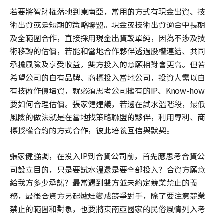
若要將智財權落地到東南亞，常用的方式有現金出資、技
術出資或是短期的策略聯盟。現金或技術出資適合中長期
及全範圍合作，直接採用現金出資較單純，因為不涉及技
術移轉的估價，若能和當地合作夥伴透過股權連結、共同
承擔風險及享受收益，雙方投入的意願相對會更高。但若
希望公司的自有品牌、商標投入當地公司，投資人需以自
有技術作價增資，就必須思考公司擁有的IP、Know-how
要如何合理估價。張家健建議，若還在試水溫階段，最低
風險的做法就是在當地找策略聯盟的夥伴，利用專利、商
標授權合約的方式合作，彼此培養互信與默契。
張家健強調，在投入IP到合資公司前，首先應思考合資公
司設立目的，只是要試水溫還是要全部投入？合資方願意
給我方多少承諾？最常遇到雙方並未約定競業禁止的義
務，最後合資方另起爐灶變成競爭對手，除了要注意競業
禁止的範圍和對象，也要將東南亞國家的民俗風情列入考