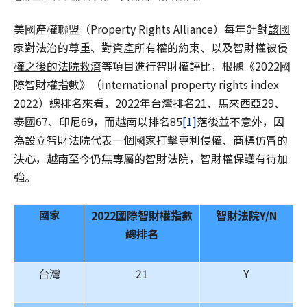
美國產權聯盟（Property Rights Alliance）每年針對
該國
家對法治的尊重
、
對資產所有權的約束
、以及
智財權被侵
權之後的法院救濟
等項目進行智財權評比，根據《2022國
際智財權指數》（international property rights index
2022）總排名來看，2022年台灣排名21、馬來西亞29、
泰國67、印尼69，而越南以排名85
[1]
落後並不意外，因
為設立智財法院代表一個國家打擊專利侵權、商標仿冒的
決心，越南至今仍無專屬的智財法院，智財權保護有待加
強。
2022
國際智財權指數
智財法院Y/N
國家
總排名
台灣
21
Y