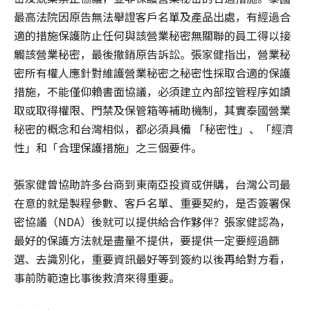
最高法院因原告無法舉證客戶名單及產品出處，有經過合
適的措施保護防止任何與該營業秘密無關聯的員工得以接
觸該營業秘密，最後撤銷原告訴訟。張家健指出，營業秘
密所有權人應針對維護營業秘密之秘密性採取合適的保護
措施，不能僅仰賴書面協議，必須建立內部控管程序如讀
取或取得權限、門禁及保管箱等補助機制，其實泰國營業
秘密的概念和台灣相似，都必須具備 「秘密性」、「經濟
性」和「合理保護措施」之三個要件。
張家健曾協助許多台商到東南亞投資或併購，台灣公司最
在意的就是製程參數、客戶名單、重要契約，是否簽署保
密協議（NDA）後就可以提供給合作夥伴？張家健認為，
最好的保護方法就是盡量不提供，要提供一定要經過篩
選、去識別化，重要資訊最好等到簽約以後再給對方看，
事前防範遠比事後救濟來得重要。