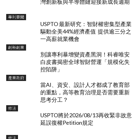
灣創新板與半導體鏈迎接新成長週期
專利要聞
USPTO 最新研究：智財權密集型產業
驅動全美44%經濟產值 提供逾三分之
一高薪就業機會
創新創業
別讓專利暴增變資產黑洞！科睿唯安
白皮書揭密全球智財營運「規模化失
控陷阱」
產業政府
當AI、資安、設計人才都成了教育部
的重點，高等教育治理是否需要重新
思考分工？
修法
USPTO將於2026/08/13再收緊非故意
延誤復權Petition規定
修法