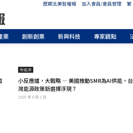
歷期北美智權報
加入會員/會員管理
繁
產業
創新創業
新興科技
專家觀點
新能源
國
小反應爐，大戰略 — 美國推動SMR為AI供能，台
灣能源政策新選擇浮現？
2025 年 6 月 1 日