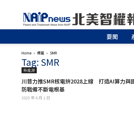
北
美
智
權
要聞
報
│
專
Home
標籤
SMR
利
Tag: SMR
申
請
新能源
│
商
川普力推SMR核電拚2028上線 打造AI算力與
標
防戰備不斷電根基
申
2025 年 6 月 1 日
請
│
侵
權
分
析