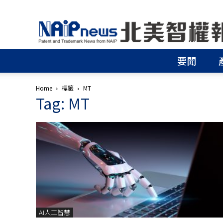
北
美
智
權
要聞
報
│
專
Home
標籤
MT
利
Tag: MT
申
請
│
商
標
申
請
│
侵
權
分
AI人工智慧
析