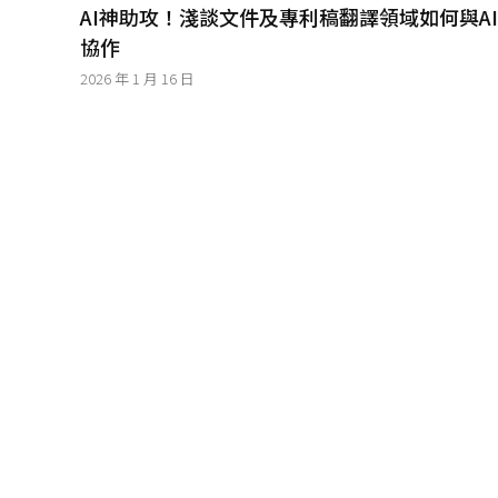
│
AI神助攻！淺談文件及專利稿翻譯領域如何與AI
智
協作
財
權
2026 年 1 月 16 日
顧
問
│
專
利
佈
局
│
美
國
專
利