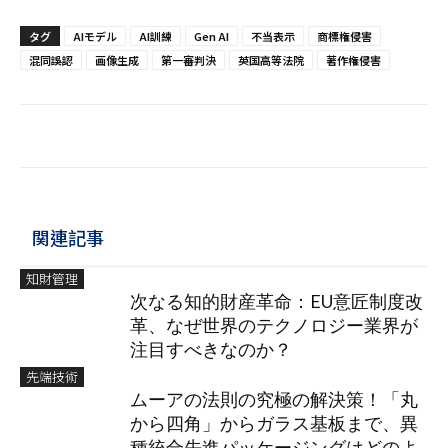
タグ
AIモデル
AI訓練
Gen AI
不当表示
商標権侵害
混同誤認
画像生成
第一審判決
英国高等法院
著作権侵害
関連記事
知財管理
次なる知的財産革命：EU意匠制度改
革、なぜ世界のテクノロジー業界が
注目すべきなのか？
先端技術
ムーアの法則の究極の解決策！「丸
から四角」からガラス基板まで、異
種統合先進パッケージングはどのよ