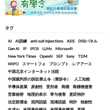
タグ
AI
AI訓練
anti-suit injunctions
ASIS
DSBパネル
Gen AI
IP
IPOS
LLMs
Microsoft
New York Times
OpenAI
SEP
Sony
TDM
WIPO
スマートフォ
プロンプト
レアアース
中国北京インターネット法院
中国裁判所の訴訟禁止令（禁訴令）
人工知能
半導体産業
原創性
受刑者
商標
商標権侵害
営業秘密
地理的表示
寄与侵害
意匠特許
法定賠償金
混同誤認
混淆誤認
特許
独創性
生成AI
米国著作権法
米国著作權局
英国