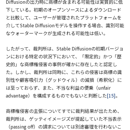
Diffusionの出力時に商標が含まれる可能性は実質的に低
下している。初期のオープンソースによるダウンロード
と比較して、ユーザーが管理されたプラットフォームを
介してStable Diffusionモデルを操作する場合、識別可能
なウォーターマークが生成される可能性は低い。
したがって、裁判所は、Stable Diffusionの初期バージョ
ンにおける特定の状況下において、「限定的」かつ「歴
史的」な商標権侵害の事例が確かに存在したと認定し
た。しかし、裁判所は同時に、これらの侵害は商標の識
別性や顧客吸引力（グッドウィル）の減損（希釈化）に
は至っておらず、また、不当な利益の便乗（unfair
advantage）を構成するものでもないと判断した
[15]
。
商標権侵害の主張についてすでに裁判結果が出たため、
裁判所は、ゲッティイメージズが提起していた不当表示
（passing off）の請求については別途審理を行わないこ