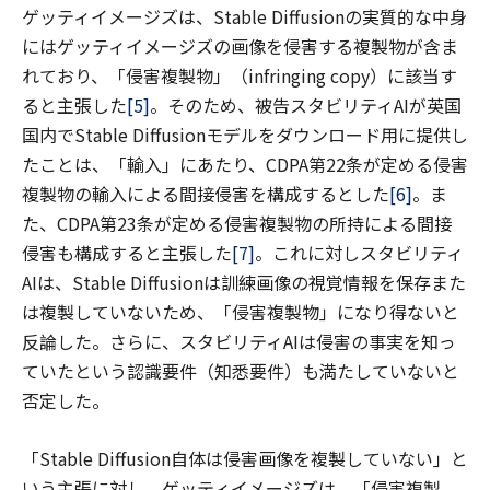
ゲッティイメージズは、Stable Diffusionの実質的な中身
にはゲッティイメージズの画像を侵害する複製物が含ま
れており、「侵害複製物」（infringing copy）に該当す
ると主張した
[5]
。そのため、被告スタビリティAIが英国
国内でStable Diffusionモデルをダウンロード用に提供し
たことは、「輸入」にあたり、CDPA第22条が定める侵害
複製物の輸入による間接侵害を構成するとした
[6]
。ま
た、CDPA第23条が定める侵害複製物の所持による間接
侵害も構成すると主張した
[7]
。これに対しスタビリティ
AIは、Stable Diffusionは訓練画像の視覚情報を保存また
は複製していないため、「侵害複製物」になり得ないと
反論した。さらに、スタビリティAIは侵害の事実を知っ
ていたという認識要件（知悉要件）も満たしていないと
否定した。
「Stable Diffusion自体は侵害画像を複製していない」と
いう主張に対し、ゲッティイメージズは、「侵害複製