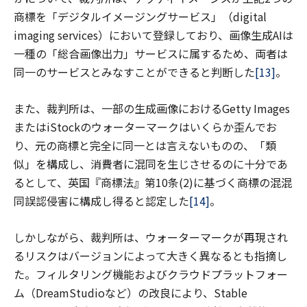
商標を「デジタルイメージングサービス」（digital
imaging services）において登録しており、画像生成AIは
一種の「総合画像出力」サービスに属するため、両者は
同一のサービスとみなすことができると判断した
[13]
。
また、裁判所は、一部の生成画像におけるGetty Images
またはiStockのウォーターマークはいくらか歪んでお
り、元の商標と完全に同一とは言えないものの、「類
似」を構成し、消費者に混同を生じさせるのに十分であ
るとして、英国『商標法』第10条(2)に基づく商標の混混
同誤認侵害に構成し得ると認定した
[14]
。
しかしながら、裁判所は、ウォーターマークが再現され
るリスクはバージョンによって大きく異なるとも指摘し
た。フィルタリング機能およびクラウドプラットフォー
ム（DreamStudioなど）の改良により、Stable