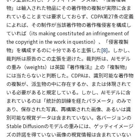
物」は輸入された物品にその著作物の複製が実際に含ま
れていることまでは要求しておらず、CDPA第27条の定義
によれば、その制作が当該著作物の著作権侵害を構成し
ていれば（its making constituted an infringement of
the copyright in the work in question）、「侵害複製
物」を構成するのに十分であると主張した
[8]
。しかし、
裁判所は原告のこの主張を退けた。裁判所は、AIモデル
の重み（weights）は英国『著作権法』上の「複製物」
には当たらないと判断した。CDPAは、識別可能な著作物
の複製が、派生物の中に存在するか、または体現されて
いる必要があると規定している。しかし、AIモデルに含
まれているのは「統計的訓練を経たパラメータ」のみで
あり、保存された写真、再構築された画像、あるいは識
別可能な視覚データは含まれていない。各バージョンの
Stable Diffusionのモデルの重みには、ゲッティイメージ
ズの許諾を得ていない画像の視覚情報は含まれていない