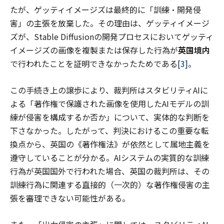
たが、ゲッティイメージズは最終的に「訓練・開発侵
害」の主張を放棄した。その理由は、ゲッティイメージ
ズが、Stable Diffusionの開発プロセスにおいてゲッティ
イメージズの画像を複製または保存した行為が
英国境内
で行われたことを証明できなかったためである
[3]
。
この手続き上の譲歩により、裁判所はスタビリティAIに
よる「著作権で保護された画像を使用したAIモデルの訓
練が侵害を構成するか否か」について、実体的な判断を
下さなかった。したがって、判決におけるこの重要な転
換点から、英国の《著作権法》が依然として属地主義を
遵守していることが分かる。AIシステムの実質的な訓練
行為が英国国外で行われた場合、英国の裁判所は、その
訓練行為に関連する直接的（一次的）な著作権侵害の主
張を審理できない可能性がある。