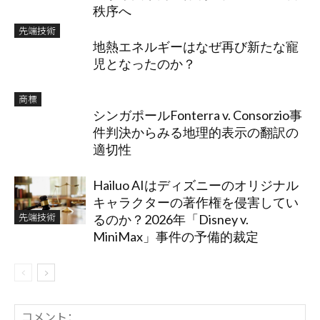
秩序へ
先端技術
地熱エネルギーはなぜ再び新たな寵
児となったのか？
商標
シンガポールFonterra v. Consorzio事
件判決からみる地理的表示の翻訳の
適切性
Hailuo AIはディズニーのオリジナル
キャラクターの著作権を侵害してい
先端技術
るのか？2026年「Disney v.
MiniMax」事件の予備的裁定