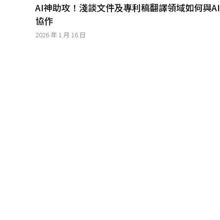
│
AI神助攻！淺談文件及專利稿翻譯領域如何與AI
智
協作
財
權
2026 年 1 月 16 日
顧
問
│
專
利
佈
局
│
美
國
專
利