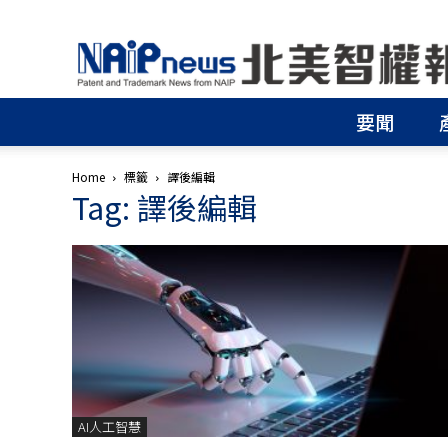
北
美
智
權
要聞
報
│
專
Home
標籤
譯後編輯
利
Tag: 譯後編輯
申
請
│
商
標
申
請
│
侵
權
分
AI人工智慧
析