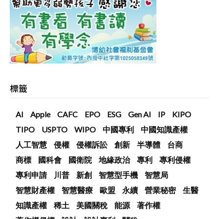
標籤
AI
Apple
CAFC
EPO
ESG
Gen AI
IP
KIPO
TIPO
USPTO
WIPO
中國專利
中國知識產權
人工智慧
侵權
侵權訴訟
創新
半導體
台商
商標
國科會
國衛院
地緣政治
專利
專利侵權
專利申請
川普
新創
智慧型手機
智慧局
智慧財產權
智慧醫療
歐盟
永續
營業秘密
生醫
知識產權
稀土
美國關稅
能源
著作權