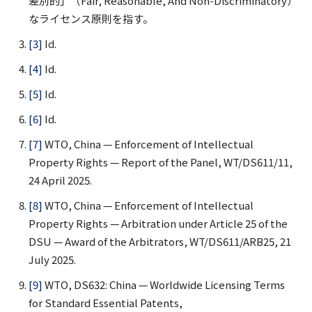
差別的」（Fair, Reasonable, And Non-Discriminatory）
なライセンス原則を指す。
[3]
Id.
[4]
Id.
[5]
Id.
[6]
Id.
[7]
WTO, China — Enforcement of Intellectual
Property Rights — Report of the Panel, WT/DS611/11,
24 April 2025.
[8]
WTO, China — Enforcement of Intellectual
Property Rights — Arbitration under Article 25 of the
DSU — Award of the Arbitrators, WT/DS611/ARB25, 21
July 2025.
[9]
WTO, DS632: China — Worldwide Licensing Terms
for Standard Essential Patents,