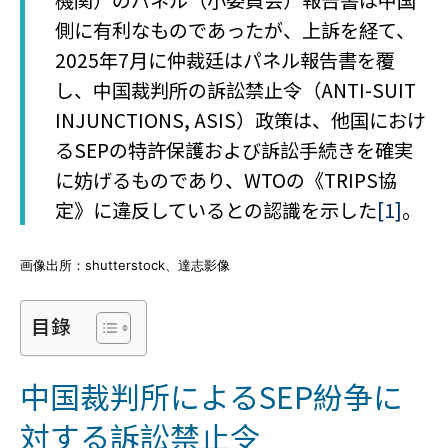
機関）のパネル（小委員会）報告書は中国
側に有利なものであったが、上訴を経て、
2025年7月に仲裁廷はパネル報告書を覆
し、中国裁判所の訴訟禁止令（ANTI-SUIT
INJUNCTIONS, ASIS）政策は、他国におけ
るSEPの特許保護および訴訟手続きを確実
に妨げるものであり、WTOの《TRIPS協
定》に違反しているとの認識を示した
[1]
。
画像出所：shutterstock、達志影像
目錄
中国裁判所によるSEP紛争に
対する訴訟禁止令