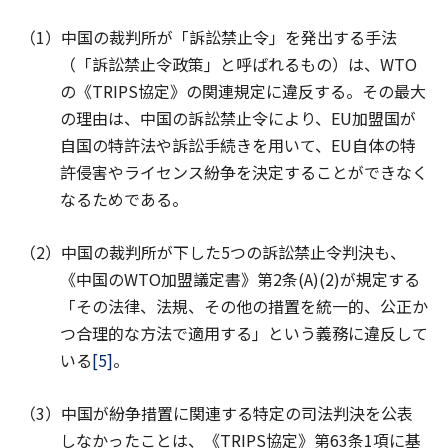
（1）中国の裁判所が「訴訟禁止令」を発出する手法
（「訴訟禁止令政策」と呼ばれるもの）は、WTO
の《TRIPS協定》の関連規定に違反する。その最大
の理由は、中国の訴訟禁止令により、EU加盟国が
自国の特許法や訴訟手続きを用いて、EU自体の特
許侵害やライセンス紛争を決定することができなく
なるためである。
（2）中国の裁判所が下した5つの訴訟禁止令判決も、
《中国のWTO加盟議定書》第2条(A)(2)が規定する
「その法律、法規、その他の措置を統一的、公正か
つ合理的な方法で適用する」という義務に違反して
いる
[5]
。
（3）中国が紛争措置に関連する特定の司法判決を公表
しなかったことは、《TRIPS協定》第63条1項に基