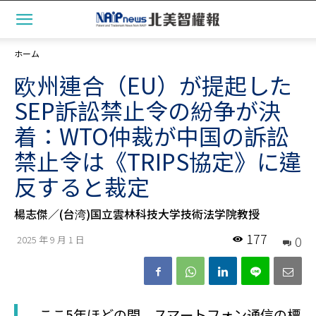
ホーム
欧州連合（EU）が提起した
SEP訴訟禁止令の紛争が決
着：WTO仲裁が中国の訴訟
禁止令は《TRIPS協定》に違
反すると裁定
楊志傑／(台湾)国立雲林科技大学技術法学院教授
177
0
2025 年 9 月 1 日
ここ5年ほどの間、スマートフォン通信の標