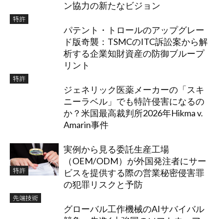
ン協力の新たなビジョン
特許
パテント・トロールのアップグレー
ド版奇襲：TSMCのITC訴訟案から解
析する企業知財資産の防御ブループ
リント
特許
ジェネリック医薬メーカーの「スキ
ニーラベル」でも特許侵害になるの
か？米国最高裁判所2026年Hikma v.
Amarin事件
実例から見る委託生産工場
（OEM/ODM）が外国発注者にサー
特許
ビスを提供する際の営業秘密侵害罪
の犯罪リスクと予防
先端技術
グローバル工作機械のAIサバイバル