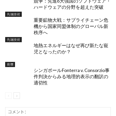
競争：先進6大強国のソフトウェア・
ハードウェアの分野を超えた突破
先端技術
重要鉱物大戦：サプライチェーン危
機から国家同盟体制のグローバル新
秩序へ
先端技術
地熱エネルギーはなぜ再び新たな寵
児となったのか？
商標
シンガポールFonterra v. Consorzio事
件判決からみる地理的表示の翻訳の
適切性