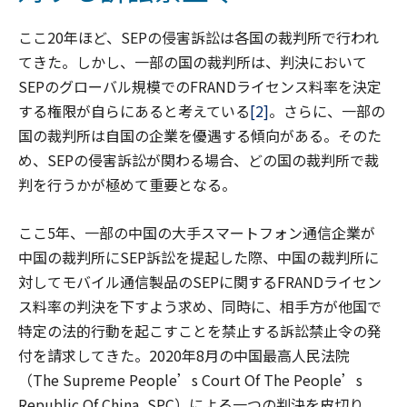
ここ20年ほど、SEPの侵害訴訟は各国の裁判所で行われ
てきた。しかし、一部の国の裁判所は、判決において
SEPのグローバル規模でのFRANDライセンス料率を決定
する権限が自らにあると考えている
[2]
。さらに、一部の
国の裁判所は自国の企業を優遇する傾向がある。そのた
め、SEPの侵害訴訟が関わる場合、どの国の裁判所で裁
判を行うかが極めて重要となる。
ここ5年、一部の中国の大手スマートフォン通信企業が
中国の裁判所にSEP訴訟を提起した際、中国の裁判所に
対してモバイル通信製品のSEPに関するFRANDライセン
ス料率の判決を下すよう求め、同時に、相手方が他国で
特定の法的行動を起こすことを禁止する訴訟禁止令の発
付を請求してきた。2020年8月の中国最高人民法院
（The Supreme People’s Court Of The People’s
Republic Of China, SPC）による一つの判決を皮切り