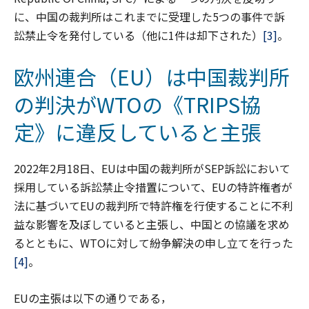
に、中国の裁判所はこれまでに受理した5つの事件で訴
訟禁止令を発付している（他に1件は却下された）
[3]
。
欧州連合（EU）は中国裁判所
の判決がWTOの《TRIPS協
定》に違反していると主張
2022年2月18日、EUは中国の裁判所がSEP訴訟において
採用している訴訟禁止令措置について、EUの特許権者が
法に基づいてEUの裁判所で特許権を行使することに不利
益な影響を及ぼしていると主張し、中国との協議を求め
るとともに、WTOに対して紛争解決の申し立てを行った
[4]
。
EUの主張は以下の通りである，