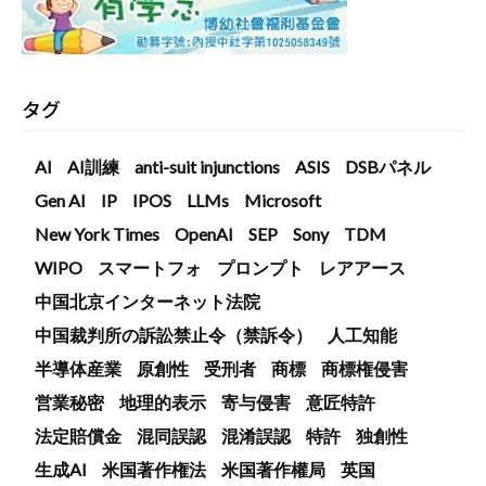
タグ
AI
AI訓練
anti-suit injunctions
ASIS
DSBパネル
Gen AI
IP
IPOS
LLMs
Microsoft
New York Times
OpenAI
SEP
Sony
TDM
WIPO
スマートフォ
プロンプト
レアアース
中国北京インターネット法院
中国裁判所の訴訟禁止令（禁訴令）
人工知能
半導体産業
原創性
受刑者
商標
商標権侵害
営業秘密
地理的表示
寄与侵害
意匠特許
法定賠償金
混同誤認
混淆誤認
特許
独創性
生成AI
米国著作権法
米国著作權局
英国