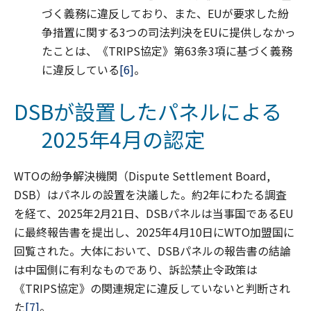
づく義務に違反しており、また、EUが要求した紛
争措置に関する3つの司法判決をEUに提供しなかっ
たことは、《TRIPS協定》第63条3項に基づく義務
に違反している
[6]
。
DSBが設置したパネルによる
2025年4月の認定
WTOの紛争解決機関（Dispute Settlement Board,
DSB）はパネルの設置を決議した。約2年にわたる調査
を経て、2025年2月21日、DSBパネルは当事国であるEU
に最終報告書を提出し、2025年4月10日にWTO加盟国に
回覧された。大体において、DSBパネルの報告書の結論
は中国側に有利なものであり、訴訟禁止令政策は
《TRIPS協定》の関連規定に違反していないと判断され
た
[7]
。