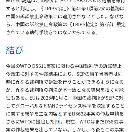
WTO仲裁廷はこの条文においてDSBパネルの結論を維持
すると判定し、《TRIPS協定》第41条1項第2文の義務は
中国の訴訟禁止令政策には適用されないとした。なぜな
ら、中国の訴訟禁止令政策は《TRIPS協定》第3部に規定
されている執行手続きではないからである。
結び
今回のWTO DS611事案に関わる中国裁判所の訴訟禁止
令政策に対する仲裁結果により、SEPの紛争当事者は同
時に異なる裁判所で訴訟を行うことができるようになる
が、異なる裁判所の判決が不一致となる結果を招く可能
性もある。EUは2025年1月に、中国の裁判所がSEPに対
してグローバルなFRANDライセンス料率を決定すること
に関する紛争を主な内容とするDS632事案の仲裁申請を
さらにWTOに提起した
[9]
，現在、WTOはまだDS632事
案の仲裁結果を出していない。しかし、今後もこの事案