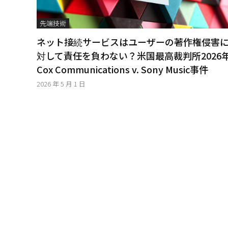
│
智
先端技術
財
權
ネット接続サービスはユーザーの著作権侵害
顧
対して責任を負わない？米国最高裁判所2026
問
│
Cox Communications v. Sony Music事件
專
2026 年 5 月 1 日
利
佈
局
│
美
國
專
利