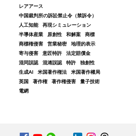
レアアース
中国裁判所の訴訟禁止令（禁訴令）
人工知能
再現シミュレーション
半導体産業
原創性
和解案
商標
商標権侵害
営業秘密
地理的表示
寄与侵害
意匠特許
法定賠償金
混同誤認
混淆誤認
特許
独創性
生成AI
米国著作権法
米国著作權局
英国
著作権
著作権侵害
量子技術
電網