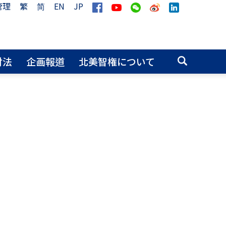
管理
繁
简
EN
JP
財法
企画報道
北美智権について