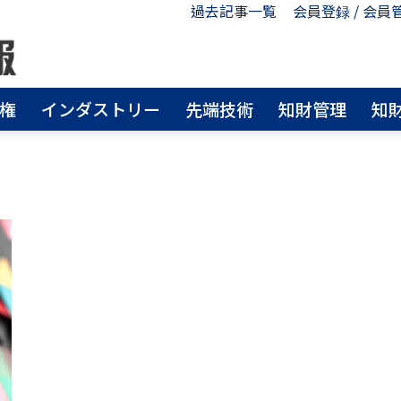
過去記事一覧
会員登録 / 会員
権
インダストリー
先端技術
知財管理
知