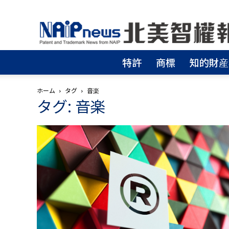
北
美
智
權
特許
商標
知的財産
報
│
專
ホーム
タグ
音楽
利
タグ: 音楽
申
請
│
商
標
申
請
│
侵
權
分
析