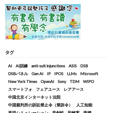
タグ
AI
AI訓練
anti-suit injunctions
ASIS
DSB
DSBパネル
Gen AI
IP
IPOS
LLMs
Microsoft
New York Times
OpenAI
Sony
TDM
WIPO
スマートフォ
フェアユース
レアアース
中国北京インターネット法院
中国裁判所の訴訟禁止令（禁訴令）
人工知能
再現シミュレーション
原創性
和解案
商標