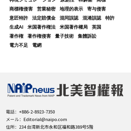
商標権侵害
営業秘密
地理的表示
寄与侵害
意匠特許
法定賠償金
混同誤認
混淆誤認
特許
生成AI
米国著作権法
米国著作權局
英国
著作権
著作権侵害
量子技術
集體訴訟
電力不足
電網
電話：
+886-2-8923-7350
メール：
Editorial@naipo.com
住所：
234 台湾新北市永和区福和路389号5階