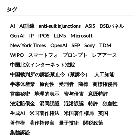
タグ
AI
AI訓練
anti-suit injunctions
ASIS
DSBパネル
Gen AI
IP
IPOS
LLMs
Microsoft
New York Times
OpenAI
SEP
Sony
TDM
WIPO
スマートフォ
プロンプト
レアアース
中国北京インターネット法院
中国裁判所の訴訟禁止令（禁訴令）
人工知能
半導体産業
原創性
受刑者
商標
商標権侵害
営業秘密
地理的表示
寄与侵害
意匠特許
法定賠償金
混同誤認
混淆誤認
特許
独創性
生成AI
米国著作権法
米国著作權局
英国
著作権
著作権侵害
量子技術
関税政策
集體訴訟