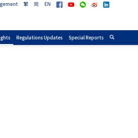
agement
繁
简
EN
ights
Regulations Updates
Special Reports