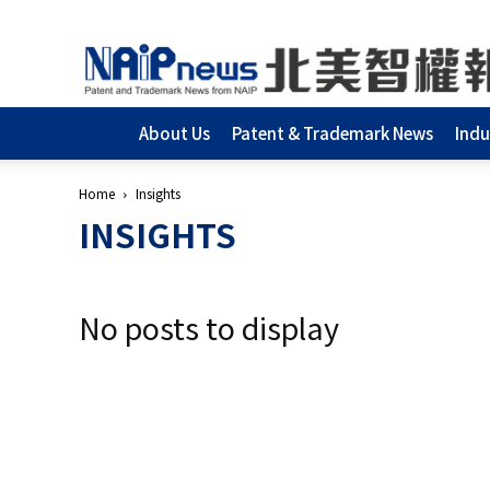
北
美
智
權
報
About Us
Patent & Trademark News
Indu
│
專
Home
Insights
利
INSIGHTS
申
請
│
商
標
No posts to display
申
請
│
侵
權
分
析