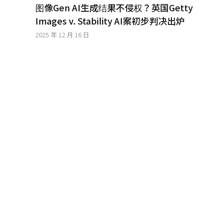
│
图像Gen AI生成结果不侵权？英国Getty
智
Images v. Stability AI案初步判决出炉
財
權
2025 年 12 月 16 日
顧
問
│
專
利
佈
局
│
美
國
專
利