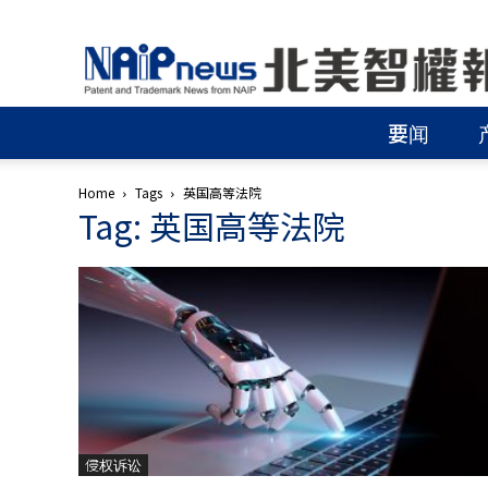
北
美
智
權
要闻
報
│
專
Home
Tags
英国高等法院
利
Tag: 英国高等法院
申
請
│
商
標
申
請
│
侵
權
分
侵权诉讼
析