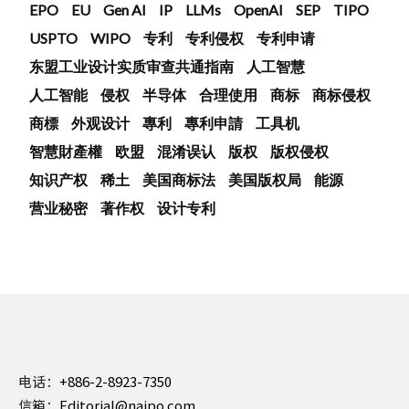
EPO
EU
Gen AI
IP
LLMs
OpenAI
SEP
TIPO
USPTO
WIPO
专利
专利侵权
专利申请
东盟工业设计实质审查共通指南
人工智慧
人工智能
侵权
半导体
合理使用
商标
商标侵权
商標
外观设计
專利
專利申請
工具机
智慧財產權
欧盟
混淆误认
版权
版权侵权
知识产权
稀土
美国商标法
美国版权局
能源
营业秘密
著作权
设计专利
电话：
+886-2-8923-7350
信箱：
Editorial@naipo.com