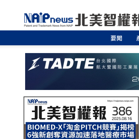
北
美
智
權
要聞
報
│
專
利
申
請
│
商
標
申
請
│
侵
權
分
析