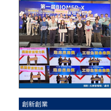
│
智
財
權
顧
問
│
專
利
佈
局
│
美
國
專
利
創新創業