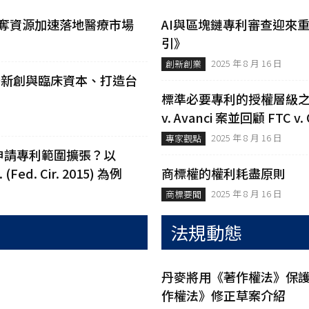
新創奪資源加速落地醫療市場
AI與區塊鏈專利審查迎來
引》
2025 年 8 月 16 日
創新創業
 串聯新創與臨床資本、打造台
標準必要專利的授權層級之爭：從E
v. Avanci 案並回顧 FTC v
2025 年 8 月 16 日
專家觀點
申請專利範圍擴張？以
. (Fed. Cir. 2015) 為例
商標權的權利耗盡原則
2025 年 8 月 16 日
商標要聞
法規動態
丹麥將用《著作權法》保護
作權法》修正草案介紹