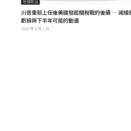
地緣政治
│
智
川普重新上任後美國發起關稅戰的後續 — 減緩
財
虧損與下半年可能的動盪
權
顧
2025 年 6 月 1 日
問
│
專
利
佈
局
│
美
國
專
利