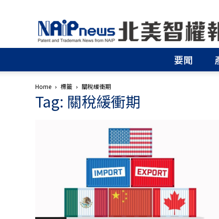
北
美
智
權
要聞
報
│
專
Home
標籤
關稅緩衝期
利
Tag: 關稅緩衝期
申
請
│
商
標
申
請
│
侵
權
分
析