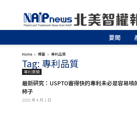
北
美
智
權
要聞
報
│
專
Home
標籤
專利品質
利
Tag: 專利品質
申
請
專利要聞
│
商
最新研究：USPTO審得快的專利未必是容易啃
標
柿子
申
2025 年 4 月 1 日
請
│
侵
權
分
析