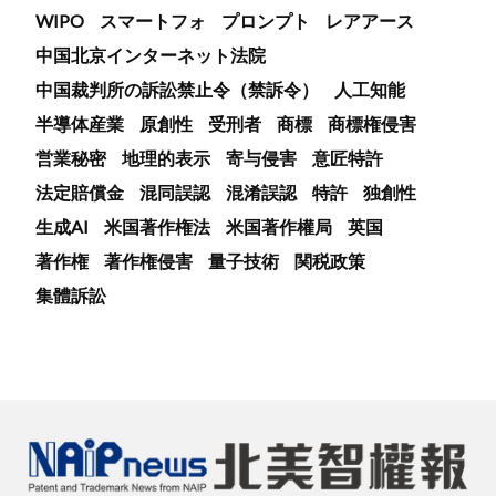
WIPO
スマートフォ
プロンプト
レアアース
中国北京インターネット法院
中国裁判所の訴訟禁止令（禁訴令）
人工知能
半導体産業
原創性
受刑者
商標
商標権侵害
営業秘密
地理的表示
寄与侵害
意匠特許
法定賠償金
混同誤認
混淆誤認
特許
独創性
生成AI
米国著作権法
米国著作權局
英国
著作権
著作権侵害
量子技術
関税政策
集體訴訟