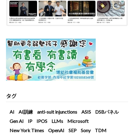
タグ
AI
AI訓練
anti-suit injunctions
ASIS
DSBパネル
Gen AI
IP
IPOS
LLMs
Microsoft
New York Times
OpenAI
SEP
Sony
TDM