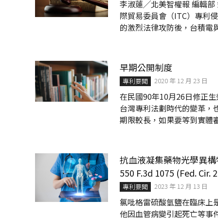
李淑蓮╱北美智權報 編輯部
際貿易委員會（ITC）專利侵
的激烈法律攻防後，台積電與原告方 Lo
成和解共識。 調查終止，和
前夕，亦即2026年6月24
收尾階段，預計於 7 月底
早期公開制度
案雖然成功化解了先進製程晶片
2020 年 12 月 23 日
專利要聞
在民國90年10月26日修
台灣專利法劃時代的變革，
期限較長，如果要等到實體
人對於同一技術內容進行重
「發明早期公開」，是指發明
經過18個月，即解除保密
抗血液凝集藥物光學異構物的顯而易見
發及投資的浪費，並可使第
550 F.3d 1075 (Fed. Cir. 
一步研究發展、提升產業競爭能
2023 年 12 月 13 日
專利要聞
氯吡格雷硫酸氫鹽在臨床上
他因血管病變引起死亡等事