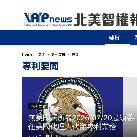
北
美
智
權
要聞
報
│
專
Home
要聞
專利要聞
頁 3
利
專利要聞
申
請
│
商
標
申
請
專利要聞
│
侵
無美國居所者2026/07/20起須委
權
任美國代理人代辦專利業務
分
析
2026 年 5 月 1 日