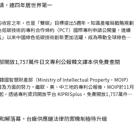
僅是北美智權集團的創辦人，也是台灣第一批取得美國專利代理人
申請，連四年居世界第一
成就讓他在智權領域樹立了堅實的專業基礎，也為集團奠定了國
的收官之年，也是「雙碳」目標提出5週年。知識產權局戰略規劃
色低碳技術的專利合作條約（PCT）國際專利申請公開量，連續
五」以來中國綠色低碳技術創新更加活躍，成為帶動全球綠色低
碳化，從技術領域來看，中國專利權人在2024年共獲得綠色低
2020年的兩倍，年平均成長19.2%。中國在清潔能源、儲能領域
開放1,757萬件日文專利公報韓文譯本供免費查閱
發明專利授權成長最快，較去年成長速度分別達34.9%和32.8%。 從創新主...
產部（Ministry of Intellectual Property，MOIP）
及方面的努力。繼歐、美、中三地的專利公報後，MOIP於11月
 日起，透過專利資訊開放平台 KIPRISplus，免費開放1,757萬件日
批專利資料的開放，意味著全球五大智慧財產權局（IP5）— 韓
洲EPO、日本JPO和中國CNIPA的專利資訊，皆已透過AI技術實現
障礙地查閱主要國家發布的專利技術資訊。 AI 助力，1757萬件
訟案和解落幕，台廠供應鏈法律防禦機制極待升級