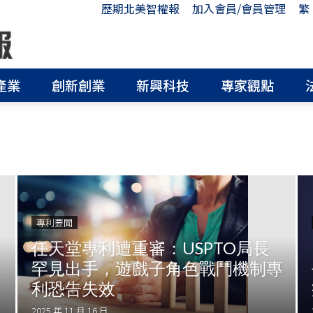
歷期北美智權報
加入會員/會員管理
繁
產業
創新創業
新興科技
專家觀點
專利要聞
任天堂專利遭重審：USPTO局長
罕見出手，遊戲子角色戰鬥機制專
利恐告失效
2025 年 11 月 16 日