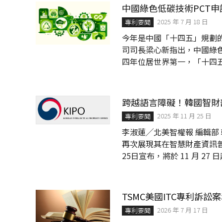
美國代理人 許鍾光所長不
中國綠色低碳技術PCT
資格的專業人士之一。此一
2025 年 7 月 18 日
專利要聞
際化的發展方向。創立北...
今年是中國「十四五」規劃
司司長梁心新指出，中國綠
四年位居世界第一，「十四
碳技術發展的重要力量。 2024年中國綠色低碳發明專利授權5.3萬件 梁心新指出，中國正在
推動經濟社會發展綠色化、低
碳發明專利授權5.3萬件，是
跨越語言障礙！韓國智財部
2025 年 11 月 25 日
專利要聞
李淑蓮╱北美智權報 編輯部 韓國智慧財
再次展現其在智慧財產資訊普
25日宣布，將於 11 月 27
文專利公報的韓文譯本。 此
國KIPO、美國USPTO、歐
韓文翻譯，讓任何人都能夠無
TSMC美國ITC專利訴
日文...
2026 年 7 月 17 日
專利要聞