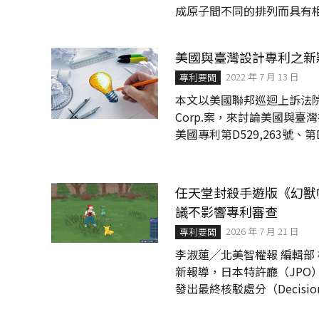
成原子間不同的排列而具有
中，偶而可見爭執光學異構
Sanofi-Synthelabo v. Ap
美國與臺灣設計專利之新
抗血液凝集藥物光學異構物的顯而易見性。 案件背景 本案被告奧貝泰克
2022 年 7 月 13 日
藥廠向美國食品藥物管理...
專利要聞
本文以美國聯邦巡迴上訴法院（CAFC）的
Corp.案，來討論美國與臺灣在處理
美國專利第D529,263號、第
專利是其接續案，三者皆關於洞洞鞋的設
Seaway Trading
Walgreens公司和Touchspor
任天堂封殺手遊版《幻獸
議不影響專利審查
2026 年 7 月 21 日
專利要聞
李淑蓮╱北美智權報 編輯部 根據
新報導，日本特許廳（JP
發出最終核駁處分（Decisi
剔除，JPO更明確駁回了