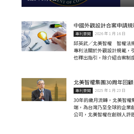
│
智
財
權
中國外觀設計合案申請規範
顧
問
2026 年 1 月 16 日
專利要聞
│
邱英武╱北美智權 智權法規
專
專利法關於外觀設計規範，引
利
也釋出指引，除介紹合案制
佈
範。 接下來介紹第二至四
局
合案申請」以及「特殊情形
│
美
明如下。 成套產品外觀設計
北美智權集團30周年回
國
計分類表中的同一大類且各
專
2025 年 1 月 23 日
專利要聞
有獨立的使用價值...
利
30年的歲月流轉，北美智權
端，為台灣乃至全球的企業
公司，北美智權在創辦人許
完善，更全程參與並助力台
權與台灣產業緊密連結，共同見證了全