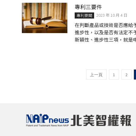
（Prior Art）」的法
專利三要件
（如《Palworld Mob
2023 年 10 月 4 日
核駁處分，顯示出審查機關對
專利要聞
在判斷產品或技術是否應給
進步性，以及是否有法定不
新穎性、進步性三項，就是
利三性）。 「專利三要件」是全球IPO審查發明專利時的共通基準，但用語上會有些許差
異。像中國大陸的發明專利
性」便相當於我國的「進步性
novelty（新穎性）、non-obvi
1
2