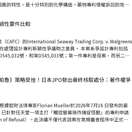
相異的特性，是十分特別的化學構造。藥物專利侵權訴訟的攻防
物是否顯而易見者，本文擬藉由與氯吡格雷硫酸氫鹽相關的
otex, Inc., 550 F.3d 1075 (Fed. Cir. 2008)案件，來進一步瞭解有關
穎性要件比較
 (Apotex Inc. ) 學名
International Seaway Trading Corp. v. Walgreen
設計專利新穎性爭議時之差異。 本案系爭設計專利包括
D545,032號、和第D545,033號；第一件專利是母案，而另二件
計。被控侵權物則是洞洞鞋。 原告International
公司是運動鞋類或服務物品的採購商或代理量販店的進口商。被告為
t Footwear USA公司，...
帕魯》策略受挫！日本JPO發出最終核駁處分：著作權爭
智財法律專家Florian Mueller於2026年7月16 日發布的最
O）已針對任天堂一項主打「觸控螢幕操作捕捉怪獸」的專利申請
on of Refusal）。此決議不僅代表該案在常規審查程序中正式遭
任天堂主張「獨立遊戲實況影片涉嫌侵權而不得作為先前技術