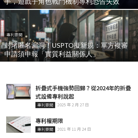
手，遊戲子角色戰鬥機制專利恐告失效
專利要聞
封堵匿名漏洞！USPTO擬新規：單方複審
申請須申報「實質利益關係人」
折疊式手機強勢回歸？從2024年的折疊
式設備專利說起
2025 年 2 月 27 日
專利要聞
專利權期限
2021 年 11 月 24 日
專利要聞