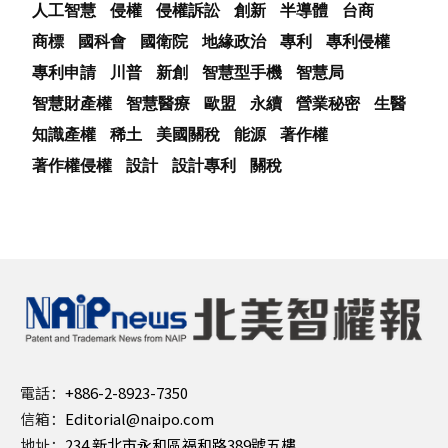
人工智慧
侵權
侵權訴訟
創新
半導體
台商
商標
國科會
國衛院
地緣政治
專利
專利侵權
專利申請
川普
新創
智慧型手機
智慧局
智慧財產權
智慧醫療
歐盟
永續
營業秘密
生醫
知識產權
稀土
美國關稅
能源
著作權
著作權侵權
設計
設計專利
關稅
電話：
+886-2-8923-7350
信箱：
Editorial@naipo.com
地址：
234 新北市永和區福和路389號五樓