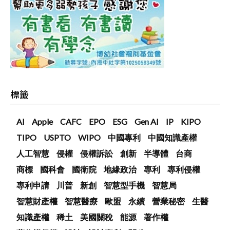
標籤
AI
Apple
CAFC
EPO
ESG
Gen AI
IP
KIPO
TIPO
USPTO
WIPO
中國專利
中國知識產權
人工智慧
侵權
侵權訴訟
創新
半導體
台商
商標
國科會
國衛院
地緣政治
專利
專利侵權
專利申請
川普
新創
智慧型手機
智慧局
智慧財產權
智慧醫療
歐盟
永續
營業秘密
生醫
知識產權
稀土
美國關稅
能源
著作權