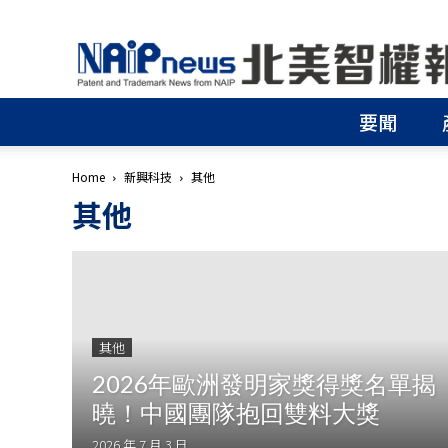
北
美
智
權
要聞
報
│
專
Home
新興科技
其他
利
其他
申
請
│
商
標
申
請
其他
│
侵
2026年歐洲發明家獎得獎名單揭
權
曉！中國團隊抱回雙料大獎
分
析
2026 年 7 月 3 日