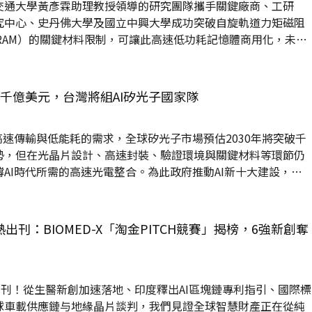
交通大學黃彥霖助理教授領導的研究團隊攜手關鍵廠商、工研
究中心、史丹佛大學及國立中興大學成功突破自旋軌道力矩磁阻
MRAM）的關鍵材料限制，可讓此高速低功耗記憶體商用化，未來
Ms）、行動裝置（延長電池續航並提升資料安全性）及車用電子
，該項研發成果並已發表在《Nature Electronics》期刊
逾千億美元，台灣將組AI矽光子國家隊
度快但斷電就消失的揮發性記憶體（如DRAM、SRAM）...
高速傳輸與低能耗的需求，全球矽光子市場預估2030年將突破千
勢，但在光晶片設計、高速封裝、驗證環境與關鍵材料等環節仍
AI時代所需的高速光電整合。為此政府推動AI新十大建設，經
術研發與人才培育、研發環境建置、供應鏈自主三大方向，啟動
產業資源，推動設計、製造、驗證三大能量建構，攜手SEMI矽
家廠商，目標為AI時代奠定堅實基礎，全面提升台灣在矽光子領域
出刊：BIOMED-X「淘金PITCH競賽」揭榜，6強新創奪
委員會（國科會）9月17日召開第17次委員會議，由經濟部提報
出刊！從生醫新創加速落地、印度釋出AI區塊鏈專利指引、國際標
球車載供應鏈与地緣晶片談判，我們見證全球智慧財產正在從純