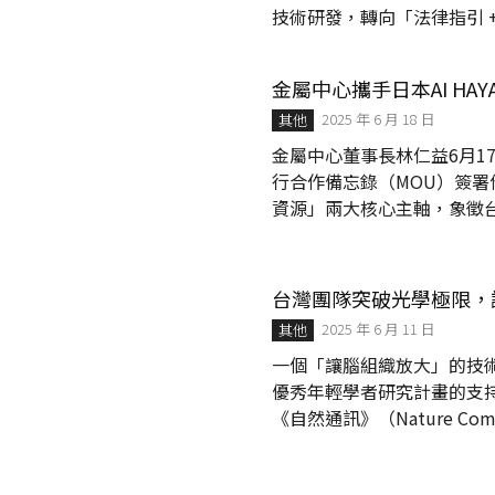
技術研發，轉向「法律指引 
制度以包容新興技術；歐美
只停留在研發階段，將無法
金屬中心攜手日本AI H
授權模式與資本鏈結，才能在
2025 年 6 月 18 日
其他
金屬中心董事長林仁益6月1
行合作備忘錄（MOU）簽
資源」兩大核心主軸，象徵
行動。日方出席單位包含：
府、北海道經濟產業局及北海道大學等產官
作夥伴簽署MOU，圖由左至
台灣團隊突破光學極限，
HAYABUSA公司社長村
2025 年 6 月 11 日
其他
創新應...
一個「讓腦組織放大」的技
優秀年輕學者研究計畫的支
《自然通訊》（Nature C
成像技術 「聚丙烯酸鉀膨脹
大」與「貝索層光顯微鏡」