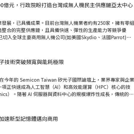
校合作，將突破性的研究成果發表於國際頂尖天文期刊《The
400億元，行政院盼打造台灣成無人機民主供應鏈亞太中心
l Letters》（ApJL）。該研究鎖定自1960年代以來反覆被...
發展，已具備成果。目前台灣無人機業者約有250家，擁有零
造整合的完整供應鏈，且具備快速、彈性的生產能力等競爭優
已切入全球主要商用無人機公司(如美國Skydio、法國Parrot)之
第18次委員會議，討論國經濟部「無人機產業推動成果及布局」議
無人機民主供應鏈中的戰略地位。 為打造台灣成為無人
院於2025年10月核定「無人載具產業發展統籌型計畫」，2025
光子技術突破頻寬與能耗極限
2億元，由經濟部統籌，整合國發基金、國科會...
今年的 Semicon Taiwan 矽光子國際論壇上，業界專家與企
項正快速成為人工智慧（AI）和高效能運算（HPC）核心的技
otonics）。隨著 AI 伺服器與資料中心的規模爆炸性成長，傳統的銅
方面都已面臨極限。業界專家斷言，矽光子技術將成為突破這些
設施的關鍵支柱。 矽光子技術：為什麼非它不可？ 矽光子技術
探測器等光學元件，直接整合到單一矽晶片上。由於採用與
加速新型記憶體邁向商用
CMOS 製程相容的技術，它具備規模化與低成本量產的優勢。 ...