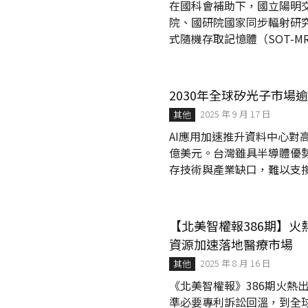
在國科會補助下，國立陽明
院、國研院國家同步輻射研
式隨機存取記憶體（SOT-
將有助於大型語言模型（LL
與資料中心（高可靠度與低能耗）
上。 記憶體是電腦的「資料倉庫」，負責儲存指令、運算結果及各種運算所需的資訊。現有
2030年全球矽光子市場
的記憶體分成兩大類：一種是速
2025 年 9 月 17 日
其他
AI應用加速推升資料中心對
億美元。台灣雖具半導體優
存技術與產業缺口，難以支撐
濟部攜手國科會共同推動技
矽光子技術布局，整合法人與
光子產業聯盟，集結逾150
【北美智權報386期】火熱
的競爭力。 國家科學及技術
資源加速落地醫療市場
「矽光子研發...
2025 年 8 月 16 日
其他
《北美智權報》386期火熱
準必要專利訴訟回溫，到全