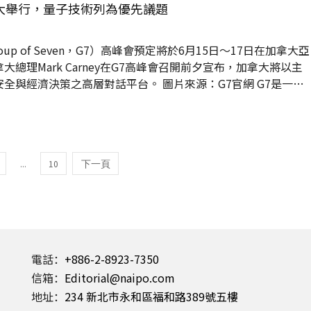
近電子顯微鏡水準；同時仍保有多色螢光標記等光學成像優勢。 傳
加拿大舉行，量子技術列為優先議題
限，解析度僅能到 200 奈米，間距低於200奈米...
up of Seven，G7）高峰會預定將於6月15日～17日在加拿大亞
加拿大總理Mark Carney在G7高峰會召開前夕宣布，加拿大將以主
之高層對話平台。 圖片來源：G7官網 G7是一個
、日本、義大利、加拿大等世界七大已開發國家經濟體組成的政
國輪流擔任，通過定期會晤和磋商，討論和協調國際社會面臨的
大的G7優先事項 50年前，面對動盪和地緣政治緊張局勢，G7會
榮的論壇。2...
...
10
電話：
+886-2-8923-7350
信箱：
Editorial@naipo.com
地址：
234 新北市永和區福和路389號五樓