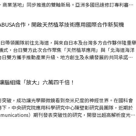
+ 商業落地」同步推進的雙軸新局。亞洲多國迅速修訂專利審查
則在專利授權、營業秘密與著作權修法上趨於嚴格。未來企業若
面對跨國市場競爭壓力。真正的關鍵在於：同步掌握審查政策、
AYABUSA合作，開啟天然植萃技術應用國際合作新契機
2025年下半年不確定的經濟環境中取得主動地位。
7日帶領團隊前往北海道，與來自日本及台灣多方合作夥伴隆重
署儀式，台日雙方此次合作聚焦「天然植萃應用」與「北海道海洋
台日雙方攜手推動產業升級、地方創生及永續發展的共同承諾與
函館市海洋綜合研究院、北海道立工業技術研究中心、函館市政
學研專家共襄盛舉。 圖1. 金屬中心率團與日本合
右為慧穎生醫總經理謝震、金屬中心董事長林仁益、日本AI
讓腦組織「放大」六萬四千倍！
松洋明、智能未來副董事長黃啟明；圖片來源：金屬中心提供 天然物
術突破，成功讓光學顯微鏡看到奈米尺度的神經世界。在國科會
持下，中央研究院應用科學研究中心陳壁彰研究員團隊，近期於
ommunications）期刊發表突破性的研究，開發出超高解析度光學
層光奈米顯微術（KA-ExM）」。此技術巧妙結合「樣品空間放
方法，成功讓科學家以光學顯微鏡進行果蠅全腦的三維成像，解