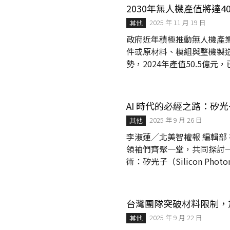
汪愷悌近日與中央大學展開跨
2030年無人機產值將達
Astrophysical Journa
2025 年 11 月 19 日
其他
政府近年積極推動無人機產業
件或原材料、模組與整機製
勢，2024年產值50.5億元，
供應鏈。 國科會19日召開
案，報告4項策略布局，強化臺灣於
機民主供應鏈亞太中心，行政
AI 時代的必經之路：矽
年至2030年投入總經費44
2025 年 9 月 26 日
其他
李淑蓮╱北美智權報 編輯部 在
領袖們齊聚一堂，共同探討一
術：矽光子（Silicon Ph
線互連在頻寬、功耗與散熱
瓶頸、推動下一世代運算基礎
是將雷射、調變器、波導與
台灣團隊突破材料限制，
2025 年 9 月 22 日
其他