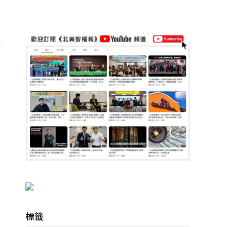
組
業
標籤