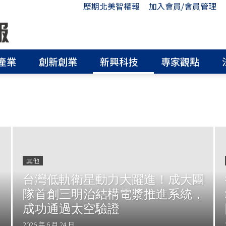
歷期北美智權報
加入會員/會員管理
產業
創新創業
新興科技
專家觀點
其他
台灣低軌衛星動力大躍進！成大團
隊首創三明治結構電漿推進系統，
成功通過太空驗證
2026 年 6 月 24 日