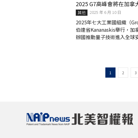
析度高達約 10 奈米，接
2025 G7高峰會將在
統光學顯微鏡因「繞射極限」所
2025 年 6 月 10 日
其他
2025年七大工業國組織（Gro
伯達省Kananaskis舉行，
辦國推動量子技術進入全球安全與經濟決策
由美國、德國、英國、法國
治論壇，主席國每年由成員
重大經濟和政治問題。 加拿
員國致力於合作、穩定和共同繁
1
2
3