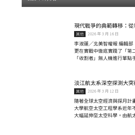
│
智
財
權
現代戰爭的典範轉移：從
顧
問
2026 年 3 月 16 日
其他
│
李淑蓮╱北美智權報 編輯部 「史詩怒火行動」不僅是一場針對伊朗政權核心的毀滅性打擊，
專
更在實戰中徹底實踐了「第二
利
「收割者」無人機進行單點手
佈
耗」的全新邏輯。美軍透過大
局
品化」轉向「工業化」規模
│
美
取烏克蘭戰場的經驗，現代
淡江航太系深空探測大突
國
緣 AI 技術的廉價無人載
專
2026 年 3 月 12 日
其他
效...
利
隨著全球太空經濟與探月計
大學航空太空工程學系近年
大幅延伸至太空科學。由航
畫」，緊扣國內外航太科技
灣未來的探月任務奠定關鍵的