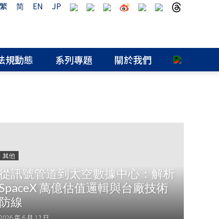
繁
简
EN
JP
法規動態
系列專題
關於我們
其他
從訊號管道到太空數據中心：解析
SpaceX 萬億估值邏輯與台廠技術
防線
2026 年 6 月 12 日