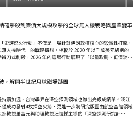
精確擊殺到廉價大規模攻擊的全球無人機戰略與產業變革
無人機時代」的戰略構想。相較於 2020 年以千萬美元級別的
術刀式刺殺，2026 年的這場行動展現了「以量取勝、低價消
規模投放 LUCAS 自殺式無人機，將戰爭從追求極致精準的「精
生產。 這種轉變的核心在於「成本交換比」的權力重組。透過汲
作戰不再依賴昂貴且易損的重型裝備，而是利用數以千計具備邊
破，解開半世紀月球磁場謎團
具，在電子干擾環境下實現自主導航與蜂群協作。這種模式不僅能有
畫持續加溫，台灣學界在深空探測領域也繳出亮眼成績單。淡江
不僅成功發射4枚探空火箭，更進一步將研究版圖由航空基礎領域
太系教授蕭富元與助理教授汪愷悌主導的「深空探測研究計
前沿趨勢，其最新研究成果不僅成功登上國際頂尖期刊，更為台
科學基礎。 破解1960年代太空謎團，研究登頂國際天文期刊