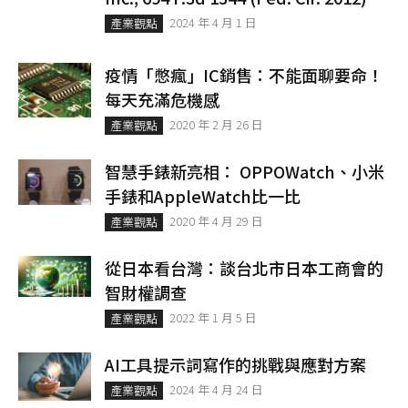
2024 年 4 月 1 日
產業觀點
疫情「憋瘋」IC銷售：不能面聊要命！
每天充滿危機感
2020 年 2 月 26 日
產業觀點
智慧手錶新亮相： OPPOWatch、小米
手錶和AppleWatch比一比
2020 年 4 月 29 日
產業觀點
從日本看台灣：談台北市日本工商會的
智財權調查
2022 年 1 月 5 日
產業觀點
AI工具提示詞寫作的挑戰與應對方案
2024 年 4 月 24 日
產業觀點