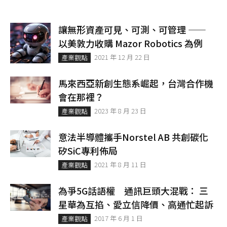
讓無形資產可見、可測、可管理 ——
以美敦力收購 Mazor Robotics 為例
2021 年 12 月 22 日
產業觀點
馬來西亞新創生態系崛起，台灣合作機
會在那裡？
2023 年 8 月 23 日
產業觀點
意法半導體攜手Norstel AB 共創碳化
矽SiC專利佈局
2021 年 8 月 11 日
產業觀點
為爭5G話語權 通訊巨頭大混戰： 三
星華為互掐、愛立信降價、高通忙起訴
2017 年 6 月 1 日
產業觀點