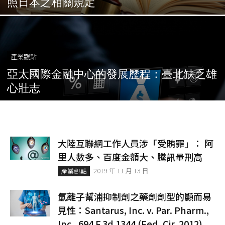
照日本之相關規定
產業觀點
亞太國際金融中心的發展歷程：臺北缺乏雄
心壯志
大陸互聯網工作人員涉「受賄罪」： 阿
里人數多、百度金額大、騰訊量刑高
2019 年 11 月 13 日
產業觀點
氫離子幫浦抑制劑之藥劑劑型的顯而易
見性：Santarus, Inc. v. Par. Pharm.,
Inc., 694 F.3d 1344 (Fed. Cir. 2012)