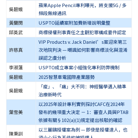
蘋果Apple Pencil專利曝光，將支援5G / 多
吳碧娥
頻段無線通訊
黃蘭閔
USPTO延續案附加費新增說明彙整
邱英武
商標侵權刑事責任之主觀犯罪構成要件認定
VIP Products v. Jack Daniel’s案迎來第三
許慈真
次地院判決 — 嘲諷如何影響商標淡化與混淆
誤認之虞分析
李淑蓮
USPTO成立專案小組強化專利防弊機制
吳碧娥
2025智慧車電國際產業趨勢
「痠」、「痛」大不同：神經醫學邁入精準
吳碧娥
治療新時代
以2025年設計專利實例探討CAFC在2024年
葉雪美
發布的幾項重大決定 － 1：審查人員與PTAB
依據有關§102(a)(1)規定提出核駁的確認
以三麗鷗授權案為例 — 即使是授權達人，也
陳秉訓
須小心行為不佳的被授權人