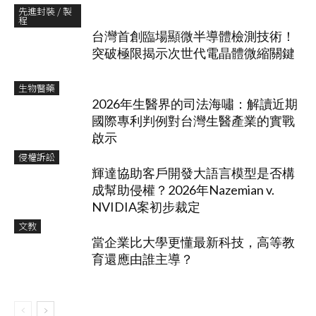
先進封裝 / 製
程
台灣首創臨場顯微半導體檢測技術！
突破極限揭示次世代電晶體微縮關鍵
生物醫藥
2026年生醫界的司法海嘯：解讀近期
國際專利判例對台灣生醫產業的實戰
啟示
侵權訴訟
輝達協助客戶開發大語言模型是否構
成幫助侵權？2026年Nazemian v.
NVIDIA案初步裁定
文教
當企業比大學更懂最新科技，高等教
育還應由誰主導？