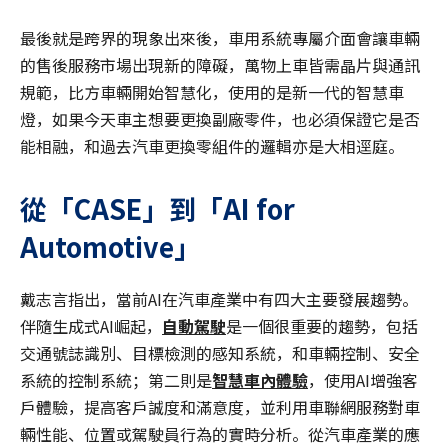
最後就是跨界的現象出來後，車用系統專屬介面會讓車輛
的售後服務市場出現新的障礙，萬物上車皆需晶片與通訊
規範，比方車輛開始智慧化，使用的是新一代的智慧車
燈，如果今天車主想要更換副廠零件，也必須保證它是否
能相融，和過去汽車更換零組件的邏輯亦是大相逕庭。
從「CASE
」到「AI for
Automotive
」
戴志言指出，當前AI在汽車產業中有四大主要發展趨勢。
伴隨生成式AI崛起，
自動駕駛
是一個很重要的趨勢，包括
交通號誌識別、目標檢測的感知系統，和車輛控制、安全
系統的控制系統；第二則是
智慧車內體驗
，使用AI增強客
戶體驗，提高客戶誠度和滿意度，並利用車聯網服務對車
輛性能、位置或駕駛員行為的實時分析。從汽車產業的應