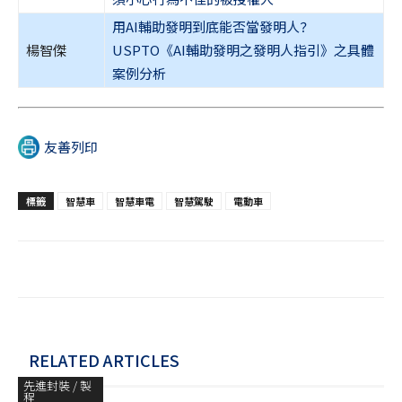
用AI輔助發明到底能否當發明人？
楊智傑
USPTO《AI輔助發明之發明人指引》之具體
案例分析
友善列印
標籤
智慧車
智慧車電
智慧駕駛
電動車
RELATED ARTICLES
先進封裝 / 製
程