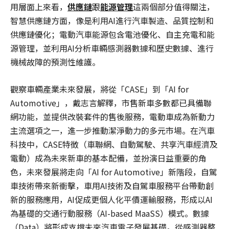
用層面上來看，
供應鏈
跟
能源管理
這兩個部分值得關注，
智慧供應鏈方面，像是利用AI進行汽車製造、品質控制和
供應鏈優化；電動汽車能源包含電池優化、自主充電和能
源管理，並利用AI分析車輛感測器數據和歷史數據、進行
機械故障的預測性維護。
觀察車輛產業未來發展，將從「CASE」到「AI for
Automotive」，戴志言解釋，市售新車多數都已具備聯
網功能，並提供改裝套件的售後服務，電動車成為新動力
主流選項之一，進一步推動潔淨動力的多元市場。在汽車
科技中，CASE特徴（車聯網、自動駕駛、共享汽車經濟及
電動）成為未來新車的基本配備，並扮演日益重要的角
色，未來發展將走向「AI for Automotive」新階段，自駕
車技術帶來新衝擊，車用AI技術及自駕車服務平台帶動創
新的服務應用，AI促成更個人化平價運輸服務，形成以AI
為基礎的交通行動服務（AI-based MaaSS）模式。數據
（Data）將形成支撐未來汽車電子發展基礎。從感測器整