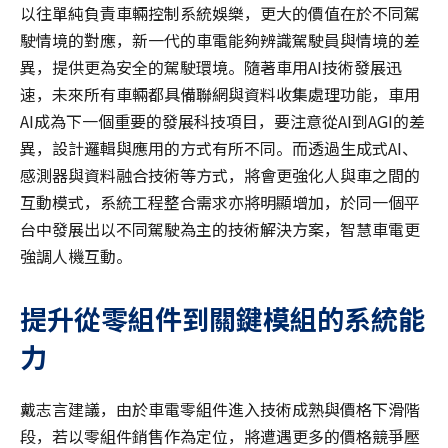
以往單純負責車輛控制系統娛樂，更大的價值在於不同駕
駛情境的對應，新一代的車電能夠辨識駕駛員與情境的差
異，提供更為安全的駕駛環境。隨著車用AI技術發展迅
速，未來所有車輛都具備聯網與資料收集處理功能，車用
AI成為下一個重要的發展科技項目，要注意從AI到AGI的差
異，設計邏輯與應用的方式有所不同。而透過生成式AI、
感測器與資料融合技術等方式，將會更強化人與車之間的
互動模式，系統工程整合需求亦將明顯增加，於同一個平
台中發展出以不同駕駛為主的技術解決方案，智慧車電更
強調人機互動。
提升從零組件到關鍵模組的系統能
力
戴志言建議，由於車電零組件進入技術成熟與價格下滑階
段，若以零組件銷售作為定位，將遭遇更多的價格競爭壓