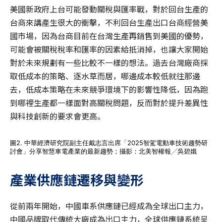
美國新政府上台可能發動關稅與匯率戰，對於回台生產的
台商來講產生很大的衝擊，不利回台生產出口台商經營美
國市場，因為台商目前在台灣生產再銷售到美國的優勢，
可能會被關稅稅率和匯率的因素給抵消掉，也讓大家開始
對於未來規劃有一些比較不一樣的想法。過去台灣廠商採
取低成本的策略、逐水草而居，哪邊成本較低就往那邊
去，低成本策略在未來競爭環境下的影響性降低，因為跑
到哪裡生產都一樣面對高關稅問題，反而對於提升差異性
與科技創新的要求會更高。
圖2. 中華經濟研究院副主任戴志言出席「2025智駕電動車技術趨勢研
討會」分享智慧車電產業的最新趨勢；攝影：北美智權報╱吳碧娥
產業供應鏈遷移與變形
從前兩年開始，中國車系供應鏈已經成為全球出口主力，
中國品牌取代傳統大廠成為出口主力，全球供應鏈系統呈