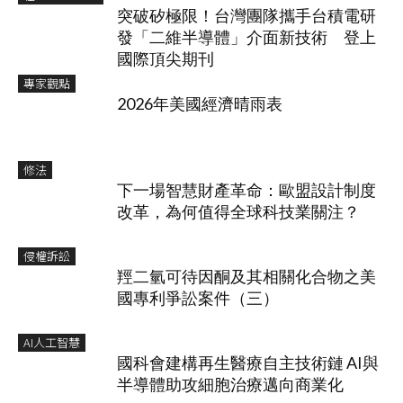
突破矽極限！台灣團隊攜手台積電研
發「二維半導體」介面新技術 登上
國際頂尖期刊
專家觀點
2026年美國經濟晴雨表
修法
下一場智慧財產革命：歐盟設計制度
改革，為何值得全球科技業關注？
侵權訴訟
羥二氫可待因酮及其相關化合物之美
國專利爭訟案件（三）
AI人工智慧
國科會建構再生醫療自主技術鏈 AI與
半導體助攻細胞治療邁向商業化