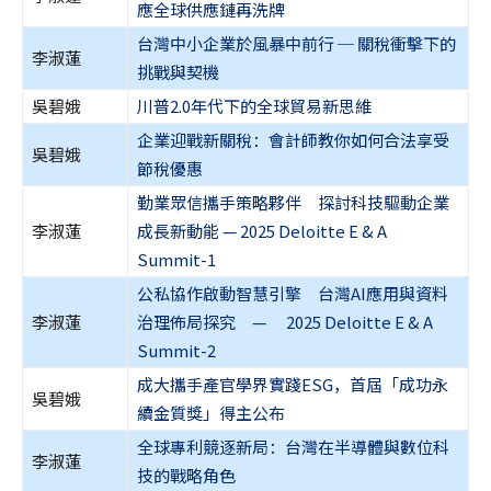
應全球供應鏈再洗牌
台灣中小企業於風暴中前行 ─ 關稅衝擊下的
李淑蓮
挑戰與契機
吳碧娥
川普2.0年代下的全球貿易新思維
企業迎戰新關稅：會計師教你如何合法享受
吳碧娥
節稅優惠
勤業眾信攜手策略夥伴 探討科技驅動企業
李淑蓮
成長新動能 — 2025 Deloitte E & A
Summit-1
公私協作啟動智慧引擎 台灣AI應用與資料
李淑蓮
治理佈局探究 — 2025 Deloitte E & A
Summit-2
成大攜手產官學界實踐ESG，首屆「成功永
吳碧娥
續金質獎」得主公布
全球專利競逐新局：台灣在半導體與數位科
李淑蓮
技的戰略角色