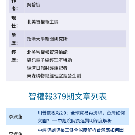
作
吳碧娥
者：
現
北美智權報主編
任：
學
政治大學新聞研究所
歷：
經
北美智權報資深編輯
歷：
驊訊電子總經理室特助
經濟日報財經組記者
東森購物總經理室經營企劃
智權報379期文章列表
川普關稅戰2.0：全球貿易再洗牌，台灣如何
李淑蓮
突圍？ ─ 中經院院長連賢明深度解析
中經院副院長王健全深度解析台灣應如何因
李淑蓮