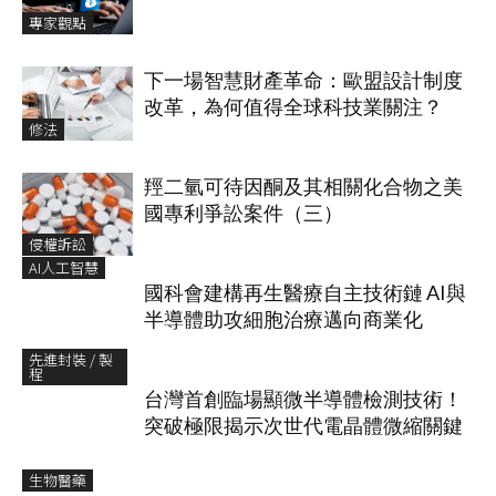
專家觀點
下一場智慧財產革命：歐盟設計制度
改革，為何值得全球科技業關注？
修法
羥二氫可待因酮及其相關化合物之美
國專利爭訟案件（三）
侵權訴訟
AI人工智慧
國科會建構再生醫療自主技術鏈 AI與
半導體助攻細胞治療邁向商業化
先進封裝 / 製
程
台灣首創臨場顯微半導體檢測技術！
突破極限揭示次世代電晶體微縮關鍵
生物醫藥