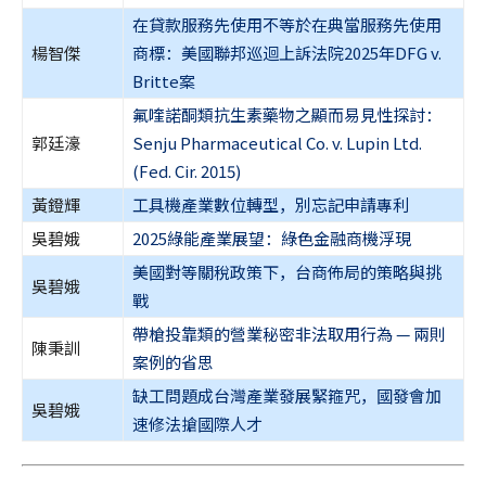
在貸款服務先使用不等於在典當服務先使用
楊智傑
商標：美國聯邦巡迴上訴法院2025年DFG v.
Britte案
氟喹諾酮類抗生素藥物之顯而易見性探討：
郭廷濠
Senju Pharmaceutical Co. v. Lupin Ltd.
(Fed. Cir. 2015)
黃鐙輝
工具機產業數位轉型，別忘記申請專利
吳碧娥
2025綠能產業展望：綠色金融商機浮現
美國對等關稅政策下，台商佈局的策略與挑
吳碧娥
戰
帶槍投靠類的營業秘密非法取用行為 — 兩則
陳秉訓
案例的省思
缺工問題成台灣產業發展緊箍咒，國發會加
吳碧娥
速修法搶國際人才