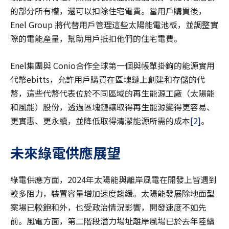
的部分所有權，還可以扣除住宅電費。當用戶購買後，
Enel Group 將代替用戶管理這些太陽能電池板，並調整實
際的電能產量，幫助用戶抵扣他們的住宅電費。
Enel集團與 Conio合作全球第一個與帳單掛鉤的能源實用
代幣ebitts，允許用戶購買在區塊鏈上創建和存儲的代
幣，這些代幣代表位於不同區域的再生能源工廠（太陽能
和風能）股份，透過區塊鏈讓取得再生能源變得更容易、
更實惠、更永續，並降低取得清潔能源所需的成本
[2]
。
未來綠電供應展望
綠電供應方面，2024年太陽能與離岸風電在開發上皆遇到
較多阻力，裝置容量增加速度趨緩。太陽能發展除地面型
案場已較飽和外，也受政治情況影響，開發速度不如先
前。風電方面，第二階段潛力場址離岸風場已於去年陸續