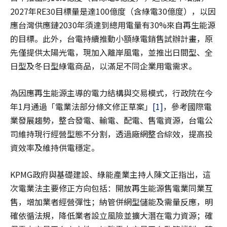
2027年RE30目標量是達100億度（含綠電30億度），以因
應台灣供應鏈2030年須達到總用電量有30%來自再生能源
的目標。此外，台電持續推動小額綠電銷售試辦計畫，原
先僅提供太陽光電，現加入離岸風電，並推出日間型、全
日型及冬日型綠電商品，以滿足不同企業用電需求。
為因應再生能源主導的電力結構與交易模式，行政院在今
年1月通過「電業法部分條文修正草案」
[1]
，參考國際電
業發展趨勢，整合發電、輸電、配電、售電資源，台電公
司維持現行經營型態不分割，透過廠網整合綜效，提高投
資效率及維持供電穩定。
KPMG政府與基礎建設、綠能產業主持人陳文正指出，這
次電業法主要修正方向包括：開放再生能源售電業同業互
售，增加業者經營彈性；納管併網型儲能及需量反應，明
確依循法規，降低業者設立風險並擴大潛在電力資源；確