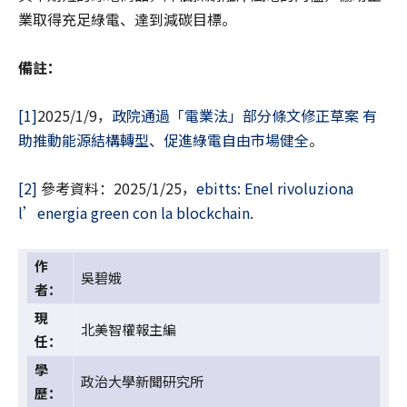
業取得充足綠電、達到減碳目標。
備註：
[1]
2025/1/9，
政院通過「電業法」部分條文修正草案 有
助推動能源結構轉型、促進綠電自由市場健全
。
[2]
參考資料：2025/1/25，
ebitts: Enel rivoluziona
l’energia green con la blockchain
.
作
吳碧娥
者：
現
北美智權報主編
任：
學
政治大學新聞研究所
歷：