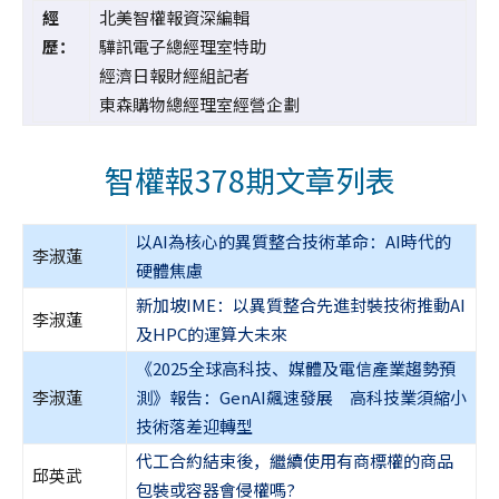
經
北美智權報資深編輯
歷：
驊訊電子總經理室特助
經濟日報財經組記者
東森購物總經理室經營企劃
智權報
378期
文章列表
以AI為核心的異質整合技術革命：AI時代的
李淑蓮
硬體焦慮
新加坡IME：以異質整合先進封裝技術推動AI
李淑蓮
及HPC的運算大未來
《2025全球高科技、媒體及電信產業趨勢預
李淑蓮
測》報告：GenAI飆速發展 高科技業須縮小
技術落差迎轉型
代工合約結束後，繼續使用有商標權的商品
邱英武
包裝或容器會侵權嗎?