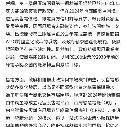
併網，第三階段區塊開發第一期離岸風場雖已於2023年年
底與能源署簽署行政契約，但在2024年也面臨市場困境，
包括高售電價格、綠電買方信用評等要求、銀行融資額度
受限等議題，因而風場皆未融資到位，亦無法開始施工安
裝。區塊開發第二期風場雖於去年完成競標，但隨後面臨
WTO對國產化政策的爭端，及政府鬆綁國產化規範，使風
場開發仍存在不確定性。雖然如此，政府持續與風電業者
討論，使風場能如期併網，以利RE100企業於2030年前的
綠電承諾及國內能源轉型與減碳目標。
售電方面，政府相繼推出政策與市場機制調整，使售電形
式朝多樣化發展，以滿足不同類型企業之綠電採購需求。
為了解決離岸風電交易市場困境，經濟部2024年開始籌備
由中鋼主導成立泛官股售電平台「台灣智慧電能公司」，
由台智電先與離岸風場簽訂綠電信保機制（CPPA），並透
過「統購分銷」的模式，再以一站式提供企業小額採購量
與年期短的綠電商品，降低採購離岸風電的門檻，協助企